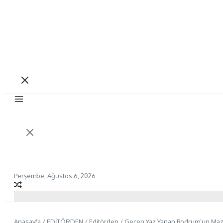
Perşembe, Ağustos 6, 2026
Anasayfa
/
EDİTÖRDEN
/
Editörden
/
Geçen Yaz Yanan Bodrum’un Mazı 