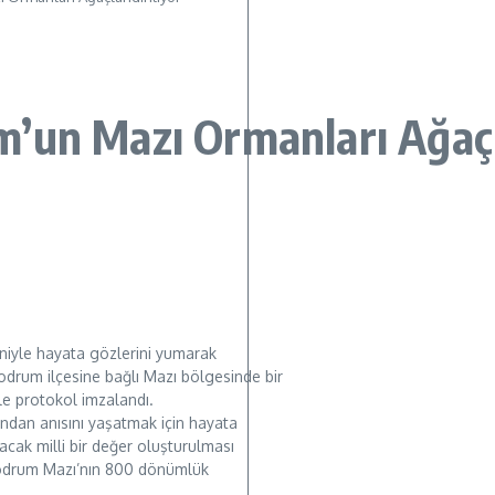
’un Mazı Ormanları Ağaçl
eniyle hayata gözlerini yumarak
odrum ilçesine bağlı Mazı bölgesinde bir
e protokol imzalandı.
afından anısını yaşatmak için hayata
acak milli bir değer oluşturulması
 Bodrum Mazı’nın 800 dönümlük
.