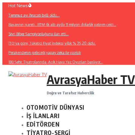
İçeriğe
Hot News
atla
Temmuz ayı ihracatı belli oldu…
Başarının işareti…BTM ilk altı ayda 11 milyon dolarlık yatırım çekti…
Sivri Biber Şampiyonluğunu ilan etti…
İTO’ya göre, Tüketici Fiyat İndeksi yıllık % 35,20 oldu.
Perakendenin geleceği yapay zeka ile yazıldı
İBB Şehir Tiyatrolarında ,Açık Hava Yaz Oyunları başlıyor…
AvrasyaHaber TV
Doğru ve Tarafsız Habercilik
OTOMOTİV DÜNYASI
İŞ İLANLARI
EDİTÖRDEN
TİYATRO-SERGİ