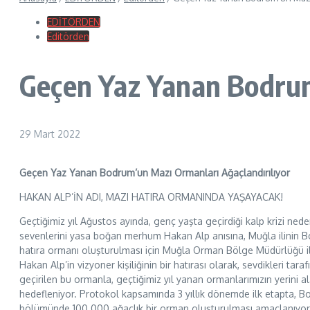
EDİTÖRDEN
Editörden
Geçen Yaz Yanan Bodrum
29 Mart 2022
Geçen Yaz Yanan Bodrum’un Mazı Ormanları Ağaçlandırılıyor
HAKAN ALP’İN ADI, MAZI HATIRA ORMANINDA YAŞAYACAK!
Geçtiğimiz yıl Ağustos ayında, genç yaşta geçirdiği kalp krizi ned
sevenlerini yasa boğan merhum Hakan Alp anısına, Muğla ilinin B
hatıra ormanı oluşturulması için Muğla Orman Bölge Müdürlüğü il
Hakan Alp’in vizyoner kişiliğinin bir hatırası olarak, sevdikleri tar
geçirilen bu ormanla, geçtiğimiz yıl yanan ormanlarımızın yerini al
hedefleniyor. Protokol kapsamında 3 yıllık dönemde ilk etapta,
bölümünde 100.000 ağaçlık bir orman oluşturulması amaçlanıyor