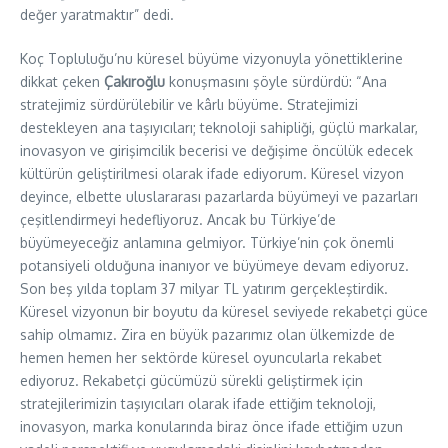
değer yaratmaktır” dedi.
Koç Topluluğu’nu küresel büyüme vizyonuyla yönettiklerine
dikkat çeken
Çakıroğlu
konuşmasını şöyle sürdürdü: “Ana
stratejimiz sürdürülebilir ve kârlı büyüme. Stratejimizi
destekleyen ana taşıyıcıları; teknoloji sahipliği, güçlü markalar,
inovasyon ve girişimcilik becerisi ve değişime öncülük edecek
kültürün geliştirilmesi olarak ifade ediyorum. Küresel vizyon
deyince, elbette uluslararası pazarlarda büyümeyi ve pazarları
çeşitlendirmeyi hedefliyoruz. Ancak bu Türkiye’de
büyümeyeceğiz anlamına gelmiyor. Türkiye’nin çok önemli
potansiyeli olduğuna inanıyor ve büyümeye devam ediyoruz.
Son beş yılda toplam 37 milyar TL yatırım gerçekleştirdik.
Küresel vizyonun bir boyutu da küresel seviyede rekabetçi güce
sahip olmamız. Zira en büyük pazarımız olan ülkemizde de
hemen hemen her sektörde küresel oyuncularla rekabet
ediyoruz. Rekabetçi gücümüzü sürekli geliştirmek için
stratejilerimizin taşıyıcıları olarak ifade ettiğim teknoloji,
inovasyon, marka konularında biraz önce ifade ettiğim uzun