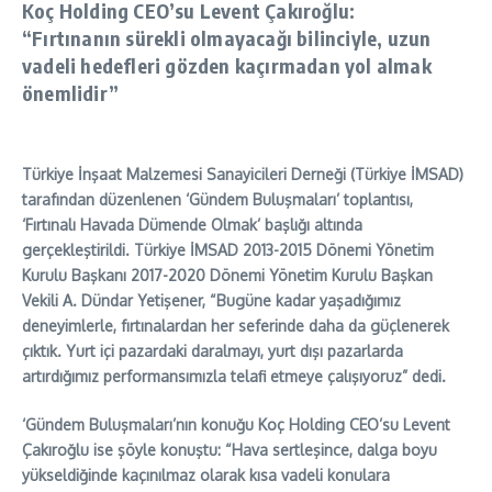
Koç Holding CEO’su Levent Çakıroğlu:
“Fırtınanın sürekli olmayacağı bilinciyle, uzun
vadeli hedefleri gözden kaçırmadan yol almak
önemlidir”
Türkiye İnşaat Malzemesi Sanayicileri Derneği (Türkiye İMSAD)
tarafından düzenlenen ‘Gündem Buluşmaları’ toplantısı,
‘Fırtınalı Havada Dümende Olmak’ başlığı altında
gerçekleştirildi. Türkiye İMSAD 2013-2015 Dönemi Yönetim
Kurulu Başkanı 2017-2020 Dönemi Yönetim Kurulu Başkan
Vekili A. Dündar Yetişener, “Bugüne kadar yaşadığımız
deneyimlerle, fırtınalardan her seferinde daha da güçlenerek
çıktık. Yurt içi pazardaki daralmayı, yurt dışı pazarlarda
artırdığımız performansımızla telafi etmeye çalışıyoruz” dedi.
‘Gündem Buluşmaları’nın konuğu Koç Holding CEO’su Levent
Çakıroğlu ise şöyle konuştu: “Hava sertleşince, dalga boyu
yükseldiğinde kaçınılmaz olarak kısa vadeli konulara