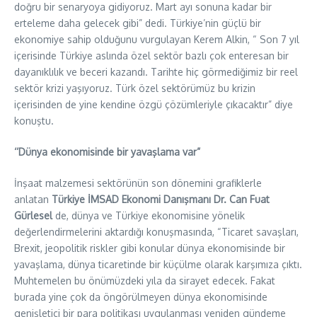
doğru bir senaryoya gidiyoruz. Mart ayı sonuna kadar bir
erteleme daha gelecek gibi” dedi. Türkiye’nin güçlü bir
ekonomiye sahip olduğunu vurgulayan Kerem Alkin, “ Son 7 yıl
içerisinde Türkiye aslında özel sektör bazlı çok enteresan bir
dayanıklılık ve beceri kazandı. Tarihte hiç görmediğimiz bir reel
sektör krizi yaşıyoruz. Türk özel sektörümüz bu krizin
içerisinden de yine kendine özgü çözümleriyle çıkacaktır” diye
konuştu.
‘’Dünya ekonomisinde bir yavaşlama var”
İnşaat malzemesi sektörünün son dönemini grafiklerle
anlatan
Türkiye İMSAD Ekonomi Danışmanı
Dr. Can Fuat
Gürlesel
de, dünya ve Türkiye ekonomisine yönelik
değerlendirmelerini aktardığı konuşmasında, “Ticaret savaşları,
Brexit, jeopolitik riskler gibi konular dünya ekonomisinde bir
yavaşlama, dünya ticaretinde bir küçülme olarak karşımıza çıktı.
Muhtemelen bu önümüzdeki yıla da sirayet edecek. Fakat
burada yine çok da öngörülmeyen dünya ekonomisinde
genişletici bir para politikası uygulanması yeniden gündeme