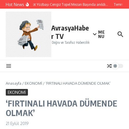
İçeriğe atla
Hot News
Şehit Pilot Yüzbaşı Cengiz Topel Mezarı Başında anıldı…
Temmuz ayı
AvrasyaHabe
ME
r TV
NU
Doğru ve Tarafsız Habercilik
Anasayfa
/
EKONOMİ
/
‘FIRTINALI HAVADA DÜMENDE OLMAK’
EKONOMİ
‘FIRTINALI HAVADA DÜMENDE
OLMAK’
21 Eylül 2019