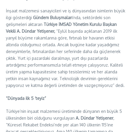
İnşaat malzemesi sanayicileri ve iş dünyasından isimlerin büyük
ilgi gösterdiği
Gündem Buluşmaları
’nda, sektördeki son
gelişmeleri aktaran
Türkiye İMSAD Yönetim Kurulu Başkan
Vekili A. Dündar Yetişener,
“Eylül başında açıklanan 2019 ilk
yarıyıl büyüme rakamlarına göre, fırtınalı bir havanın etkisi
altında olduğumuz ortada. Ancak bugüne kadar yaşadığımız
deneyimlerle, fırtınalardan her seferinde daha da güçlenerek
çıktık. Yurt içi pazardaki daralmayı, yurt dışı pazarlarda
artırdığımız performansımızla telafi etmeye çalışıyoruz. Kaliteli
üretim yapma kapasitesine sahip tesislerimiz ve her alanda
yetkin insan kaynağımız var. Teknolojik devrimin gereklerini
yapıyoruz ve katma değerli üretimden de vazgeçmiyoruz” dedi.
“Dünyada ilk 5 ‘teyiz”
Türkiye’nin inşaat malzemesi üretiminde dünyanın en büyük 5
ülkesinden biri olduğunu vurgulayan
A. Dündar Yetişener
,
“Küresel Rekabet Endeksi’nde yer alan 140 ülkenin 115’ine
ihracat gerçekleştiriyoruz. Ama 140 ülkenin tamamına da