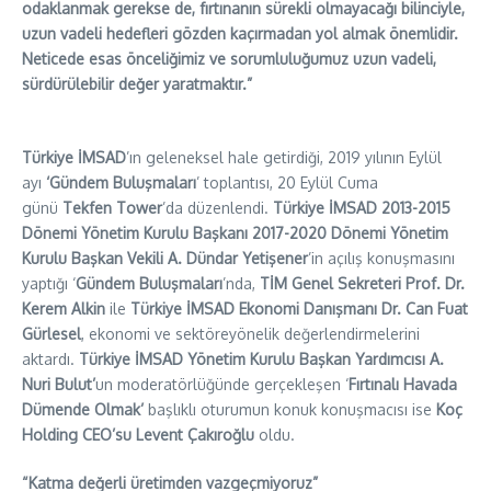
odaklanmak gerekse de, fırtınanın sürekli olmayacağı bilinciyle,
uzun vadeli hedefleri gözden kaçırmadan yol almak önemlidir.
Neticede esas önceliğimiz ve sorumluluğumuz uzun vadeli,
sürdürülebilir değer yaratmaktır.”
Türkiye İMSAD
’ın geleneksel hale getirdiği, 2019 yılının Eylül
ayı
‘Gündem Buluşmaları
’ toplantısı, 20 Eylül Cuma
günü
Tekfen Tower
’da düzenlendi.
Türkiye İMSAD 2013-2015
Dönemi Yönetim Kurulu Başkanı 2017-2020 Dönemi Yönetim
Kurulu Başkan Vekili A. Dündar Yetişener
’in açılış konuşmasını
yaptığı ‘
Gündem Buluşmaları
’nda,
TİM Genel Sekreteri Prof. Dr.
Kerem Alkin
ile
Türkiye İMSAD Ekonomi Danışmanı Dr. Can Fuat
Gürlesel
, ekonomi ve sektöreyönelik değerlendirmelerini
aktardı.
Türkiye İMSAD Yönetim Kurulu Başkan Yardımcısı A.
Nuri Bulut’
un moderatörlüğünde gerçekleşen ‘
Fırtınalı Havada
Dümende Olmak’
başlıklı oturumun konuk konuşmacısı ise
Koç
Holding CEO’su Levent Çakıroğlu
oldu.
“Katma değerli üretimden vazgeçmiyoruz”