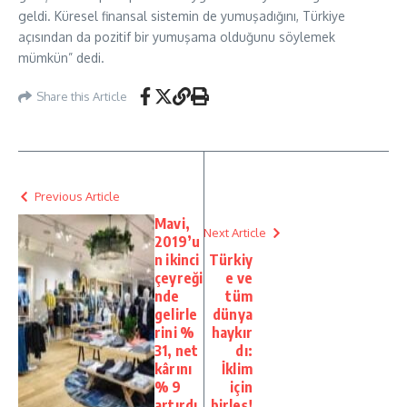
geldi. Küresel finansal sistemin de yumuşadığını, Türkiye
açısından da pozitif bir yumuşama olduğunu söylemek
mümkün” dedi.
Share this Article
Previous Article
Mavi,
Next Article
2019’u
n ikinci
Türkiy
çeyreği
e ve
nde
tüm
gelirle
dünya
rini %
haykır
31, net
dı:
kârını
İklim
% 9
için
artırdı
birleş!