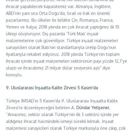
ihracat yapabilecek kapasitemiz var. Almanya, İngiltere,
ABD’nin yanı sıra Orta Doğu’da; İsrail ve Irak en önemli
pazarlarımız. Bu ülkeler ile birlikte Çin, Romanya, Fransa,
Yemen ve İtalya; 2018 yılında en çok ihracat yaptığımız ilk 10
ülkeyi oluşturuyor. Dış pazarda ‘Türk Malı’ inşaat
malzemelerine çok güveniliyor. Türkiye inşaat malzemeleri
sanayicileri olarak Batı’nın standartlarıyla üretip Doğu’nun
fiyatlarıyla rekabet ediyoruz. 2018 yılında Türkiye’nin toplam
ihracatı içinde inşaat malzemeleri sektörünün payı yüzde 12,7’ye
ulaştı ve ihracatımız 21 milyar dolar seviyesini aştı” diye
konuştu.
9.
Uluslararası İnşaatta Kalite Zirvesi 5 Kasım’da
Türkiye İMSAD’ın 5 Kasım’da 9. Uluslararası İnşaatta Kalite
Zirvesi’ni düzenleyeceğini belirten A.
Dündar Yetişener
,
“Amacımız, sektör olarak Türkiye’nin ilk 3 sektörü içinde yer
aldığımız ihracat hacmindeki ivmeyi sürekli kılmak. İnşaat
malzemesi sanayicileri olarak Türkiye markasıyla öne çıkıp, çok