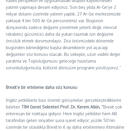
vadeli perspektifi ve uygulamadaki disiplini kaybetmeden
yatırım yapmaya devam ediyoruz. Son beş yılda Ar-Ge’ye 2
milyar doların üzerinde yatırım yaptık. 27 Ar-Ge merkezimizde
yaklaşık 4 bin 500 Ar-Ge personelimiz var. Bugünün
dünyasında sadece değişimi yönetmek yeterli değil, mevcut
rekabetçi gücümüzü daha da yukarı taşımak için değişime
öncülük etmek durumundayız. Zira önümüzdeki dönemde
bugünden bilmediğimiz başka dinamiklerin yol açacağı
değişimler söz konusu olacak. Bu sebeple, uzun vadeli değer
yaratma ve Topluluğumuzu geleceğe hazırlama
sorumluluğumuzla, kültürel dönüşüm programı yürütüyoruz.”
Brexit’e bir erteleme daha söz konusu
İngiliz yetkililerle bazı önemli görüşmeler gerçekleştirdiklerini
belirten
TİM Genel Sekreteri Prof. Dr. Kerem Alkin, “
Brexit çok
enteresan bir noktaya gidiyor. Hem İngiliz yetkililer hem AB
tarafından gelen sinyaller şuna işaret ediyor; yüzde 50’nin
üzerinde bir olasılıkla Brexit’in 6 ay daha ertelenmesi ihtimaline