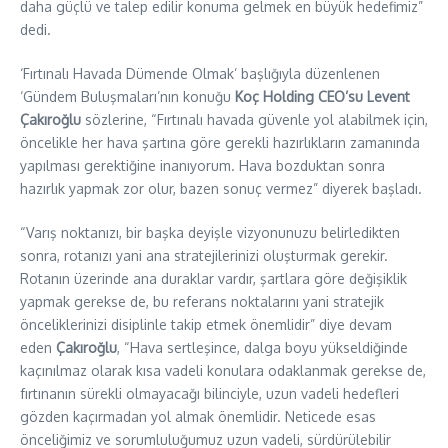
daha güçlü ve talep edilir konuma gelmek en büyük hedefimiz”
dedi.
‘Fırtınalı Havada Dümende Olmak’ başlığıyla düzenlenen
‘Gündem Buluşmaları’nın konuğu
Koç Holding CEO’su Levent
Çakıroğlu
sözlerine, “Fırtınalı havada güvenle yol alabilmek için,
öncelikle her hava şartına göre gerekli hazırlıkların zamanında
yapılması gerektiğine inanıyorum. Hava bozduktan sonra
hazırlık yapmak zor olur, bazen sonuç vermez” diyerek başladı.
“Varış noktanızı, bir başka deyişle vizyonunuzu belirledikten
sonra, rotanızı yani ana stratejilerinizi oluşturmak gerekir.
Rotanın üzerinde ana duraklar vardır, şartlara göre değişiklik
yapmak gerekse de, bu referans noktalarını yani stratejik
önceliklerinizi disiplinle takip etmek önemlidir” diye devam
eden
Çakıroğlu
, “Hava sertleşince, dalga boyu yükseldiğinde
kaçınılmaz olarak kısa vadeli konulara odaklanmak gerekse de,
fırtınanın sürekli olmayacağı bilinciyle, uzun vadeli hedefleri
gözden kaçırmadan yol almak önemlidir. Neticede esas
önceliğimiz ve sorumluluğumuz uzun vadeli, sürdürülebilir