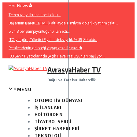
İçeriğe
Hot News
atla
Temmuz ayı ihracatı belli oldu…
Başarının işareti…BTM ilk altı ayda 11 milyon dolarlık yatırım çekti…
Sivri Biber Şampiyonluğunu ilan etti…
İTO’ya göre, Tüketici Fiyat İndeksi yıllık % 35,20 oldu.
Perakendenin geleceği yapay zeka ile yazıldı
İBB Şehir Tiyatrolarında ,Açık Hava Yaz Oyunları başlıyor…
AvrasyaHaber TV
Doğru ve Tarafsız Habercilik
MENU
OTOMOTİV DÜNYASI
İŞ İLANLARI
EDİTÖRDEN
TİYATRO-SERGİ
ŞİRKET HABERLERİ
TEKNOLOJİ