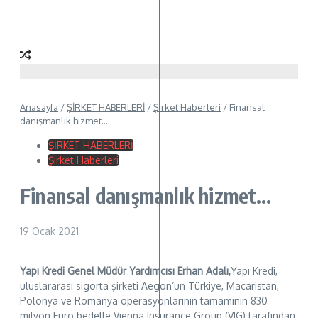
Anasayfa
/
ŞİRKET HABERLERİ
/
Şirket Haberleri
/
Finansal
danışmanlık hizmet…
ŞİRKET HABERLERİ
Şirket Haberleri
Finansal danışmanlık hizmet…
19 Ocak 2021
Yapı Kredi Genel Müdür Yardımcısı Erhan Adalı,
Yapı Kredi,
uluslararası sigorta şirketi Aegon’un Türkiye, Macaristan,
Polonya ve Romanya operasyonlarının tamamının 830
milyon Euro bedelle Vienna Insurance Group (VIG) tarafından