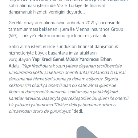
satın alınması işleminde VIG’e Türkiye’de finansal
danışmanlık hizmeti verdigini duyurdu..
Gerekli onayların alınmasının ardından 2021 yılı içerisinde
tamamlanması beklenen işlem ile Vienna Insurance Group
(VIG), Türkiye’deki konumunu güçlendirmiş olacak.
Satın alma işlemlerinde sundukları finansal danışmanlık
hizmetleriyle büyük başarılara imza attıklarını
vurgulayan
Yapı Kredi Genel Müdür Yardımcısı Erhan
Adalı,
“Yapı Kredi olarak uzun yıllara dayanan tecrübemizle
uluslararası köklü şirketlerin önemli anlaşmalarında finansal
danışmanlık hizmetleri sunmaya devam ediyoruz. Sigorta
sektörü için oldukça önemli olan bu satın alma işlemi de
finansal danışmanlık alanında sınırları aşan yetkinliğimizi
kanıtlar nitelikte. Başarıyla gerçekleştirilen bu işlem ile önemli
bir yabancı yatırımcının Türkiye’deki yatırımlarını artırmış
olmasından ötürü de gururluyuz.”
dedi.