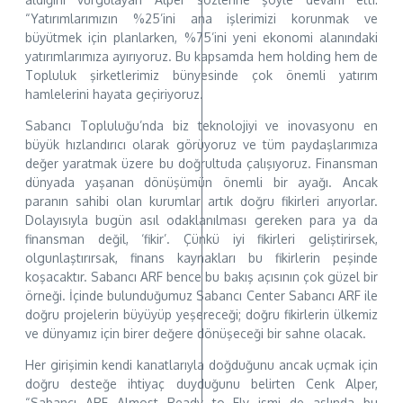
“Yatırımlarımızın %25’ini ana işlerimizi korunmak ve
büyütmek için planlarken, %75’ini yeni ekonomi alanındaki
yatırımlarımıza ayırıyoruz. Bu kapsamda hem holding hem de
Topluluk şirketlerimiz bünyesinde çok önemli yatırım
hamlelerini hayata geçiriyoruz.
Sabancı Topluluğu’nda biz teknolojiyi ve inovasyonu en
büyük hızlandırıcı olarak görüyoruz ve tüm paydaşlarımıza
değer yaratmak üzere bu doğrultuda çalışıyoruz. Finansman
dünyada yaşanan dönüşümün önemli bir ayağı. Ancak
paranın sahibi olan kurumlar artık doğru fikirleri arıyorlar.
Dolayısıyla bugün asıl odaklanılması gereken para ya da
finansman değil, ‘fikir’. Çünkü iyi fikirleri geliştirirsek,
olgunlaştırırsak, finans kaynakları bu fikirlerin peşinde
koşacaktır. Sabancı ARF bence bu bakış açısının çok güzel bir
örneği. İçinde bulunduğumuz Sabancı Center Sabancı ARF ile
doğru projelerin büyüyüp yeşereceği; doğru fikirlerin ülkemiz
ve dünyamız için birer değere dönüşeceği bir sahne olacak.
Her girişimin kendi kanatlarıyla doğduğunu ancak uçmak için
doğru desteğe ihtiyaç duyduğunu belirten Cenk Alper,
“Sabancı ARF Almost Ready to Fly ismi de aslında bu