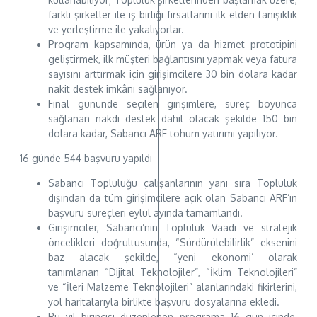
farklı şirketler ile iş birliği fırsatlarını ilk elden tanışıklık
ve yerleştirme ile yakalıyorlar.
Program kapsamında, ürün ya da hizmet prototipini
geliştirmek, ilk müşteri bağlantısını yapmak veya fatura
sayısını arttırmak için girişimcilere 30 bin dolara kadar
nakit destek imkânı sağlanıyor.
Final gününde seçilen girişimlere, süreç boyunca
sağlanan nakdi destek dahil olacak şekilde 150 bin
dolara kadar, Sabancı ARF tohum yatırımı yapılıyor.
16 günde 544 başvuru yapıldı
Sabancı Topluluğu çalışanlarının yanı sıra Topluluk
dışından da tüm girişimcilere açık olan Sabancı ARF’ın
başvuru süreçleri eylül ayında tamamlandı.
Girişimciler, Sabancı’nın Topluluk Vaadi ve stratejik
öncelikleri doğrultusunda, “Sürdürülebilirlik” eksenini
baz alacak şekilde, “yeni ekonomi’ olarak
tanımlanan “Dijital Teknolojiler”, “İklim Teknolojileri”
ve “İleri Malzeme Teknolojileri” alanlarındaki fikirlerini,
yol haritalarıyla birlikte başvuru dosyalarına ekledi.
Bu yıl birincisi düzenlenen programa 16 gün içinde,