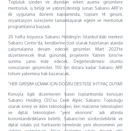
Topluluk içinden ve dışından erken aşama girişimlere
mentorluk, iş birliği ve yatırım desteği sunan Sabancı ARF’ın
ilk uygulama dönemi kapsamında, toplam 14 girişim,
oryantasyon süreçlerini tamamlayarak eğitim ve mentorluk
programlarına başladı.
20 hafta boyunca Sabancı Holding’in İstanbul’daki merkezi
Sabancı Center’da, kendilerine özel olarak hazırlanan alanda
çalışmalarına devam edecek girişimler, Mart 2023’te
düzenlenecek final gününde, projelerini Yatırım Jürisi’ne
sunma şansı elde edecek. Değerlendirmesi olumlu
sonuçlanan girişimciler, 150 bin dolara kadar Sabancı ARF
tohum yatırımına hak kazanacak.
“HER GİRİŞİM UÇMAK İÇİN DOĞRU DESTEĞE İHTİYAÇ DUYAR
Konuyla ilgili düzenlenen basın toplantısında konuşan
Sabancı Holding CEO’su Cenk Alper, Sabancı Topluluğu
olarak enerji ve iklim teknolojileri, ileri malzeme teknolojileri
ve dijital teknolojileri “yeni ekonomi” ‘adı altında
konumlandırdıklarını belirtti. Sabancı’nın sürdürülebilirlik ve
dijital odaklı yol haritasının temelinde yeni ekonominin yer
aldığını vurgulayan Alper sözlerine şöyle devam etti: