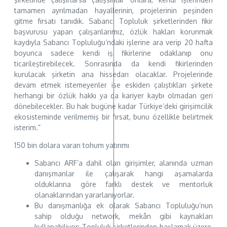
tamamen ayrılmadan hayallerinin, projelerinin peşinden
gitme fırsatı tanıdık. Sabancı Topluluk şirketlerinden fikir
başvurusu yapan çalışanlarımız, özlük hakları korunmak
kaydıyla Sabancı Topluluğu’ndaki işlerine ara verip 20 hafta
boyunca sadece kendi iş fikirlerine odaklanıp onu
ticarileştirebilecek. Sonrasında da kendi fikirlerinden
kurulacak şirketin ana hissedarı olacaklar. Projelerinde
devam etmek istemeyenler ise eskiden çalıştıkları şirkete
herhangi bir özlük hakkı ya da kariyer kaybı olmadan geri
dönebilecekler. Bu hak bugüne kadar Türkiye’deki girişimcilik
ekosisteminde verilmemiş bir fırsat, bunu özellikle belirtmek
isterim.”
150 bin dolara varan tohum yatırımı
Sabancı ARF’a dahil olan girişimler, alanında uzman
danışmanlar ile çalışarak hangi aşamalarda
olduklarına göre farklı destek ve mentorluk
olanaklarından yararlanıyorlar.
Bu danışmanlığa ek olarak Sabancı Topluluğu’nun
sahip olduğu network, mekân gibi kaynakları
kullanabiliyor; Topluluk şirketlerinden başlamak üzere,