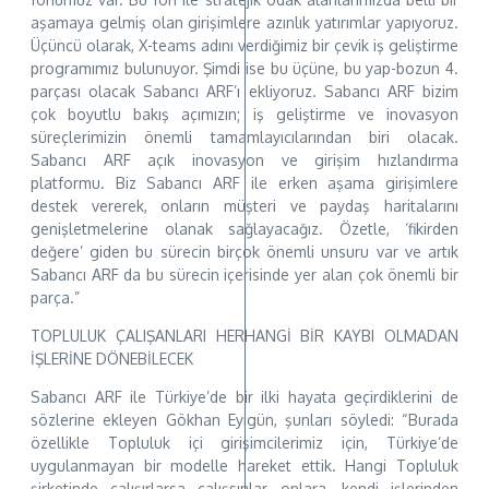
aşamaya gelmiş olan girişimlere azınlık yatırımlar yapıyoruz.
Üçüncü olarak, X-teams adını verdiğimiz bir çevik iş geliştirme
programımız bulunuyor. Şimdi ise bu üçüne, bu yap-bozun 4.
parçası olacak Sabancı ARF’ı ekliyoruz. Sabancı ARF bizim
çok boyutlu bakış açımızın; iş geliştirme ve inovasyon
süreçlerimizin önemli tamamlayıcılarından biri olacak.
Sabancı ARF açık inovasyon ve girişim hızlandırma
platformu. Biz Sabancı ARF ile erken aşama girişimlere
destek vererek, onların müşteri ve paydaş haritalarını
genişletmelerine olanak sağlayacağız. Özetle, ‘fikirden
değere’ giden bu sürecin birçok önemli unsuru var ve artık
Sabancı ARF da bu sürecin içerisinde yer alan çok önemli bir
parça.”
TOPLULUK ÇALIŞANLARI HERHANGİ BİR KAYBI OLMADAN
İŞLERİNE DÖNEBİLECEK
Sabancı ARF ile Türkiye’de bir ilki hayata geçirdiklerini de
sözlerine ekleyen Gökhan Eyigün, şunları söyledi: “Burada
özellikle Topluluk içi girişimcilerimiz için, Türkiye’de
uygulanmayan bir modelle hareket ettik. Hangi Topluluk
şirketinde çalışırlarsa çalışsınlar onlara, kendi işlerinden