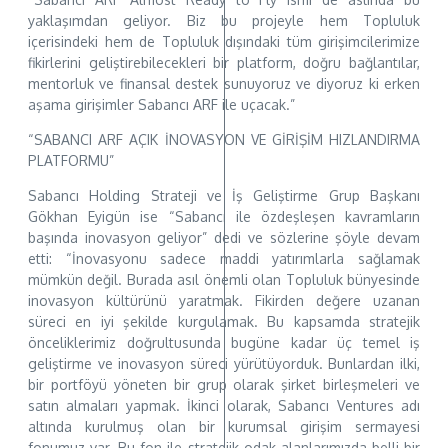
yaklaşımdan geliyor. Biz bu projeyle hem Topluluk
içerisindeki hem de Topluluk dışındaki tüm girişimcilerimize
fikirlerini geliştirebilecekleri bir platform, doğru bağlantılar,
mentorluk ve finansal destek sunuyoruz ve diyoruz ki erken
aşama girişimler Sabancı ARF ile uçacak.”
“SABANCI ARF AÇIK İNOVASYON VE GİRİŞİM HIZLANDIRMA
PLATFORMU”
Sabancı Holding Strateji ve İş Geliştirme Grup Başkanı
Gökhan Eyigün ise “Sabancı ile özdeşleşen kavramların
başında inovasyon geliyor” dedi ve sözlerine şöyle devam
etti: “İnovasyonu sadece maddi yatırımlarla sağlamak
mümkün değil. Burada asıl önemli olan Topluluk bünyesinde
inovasyon kültürünü yaratmak. Fikirden değere uzanan
süreci en iyi şekilde kurgulamak. Bu kapsamda stratejik
önceliklerimiz doğrultusunda bugüne kadar üç temel iş
geliştirme ve inovasyon süreci yürütüyorduk. Bunlardan ilki,
bir portföyü yöneten bir grup olarak şirket birleşmeleri ve
satın almaları yapmak. İkinci olarak, Sabancı Ventures adı
altında kurulmuş olan bir kurumsal girişim sermayesi
fonumuz var. Bu fon ile stratejik odak alanlarımızda belli bir