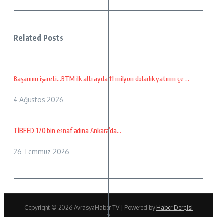
Related Posts
Başarının işareti…BTM ilk altı ayda 11 milyon dolarlık yatırım çe ...
4 Ağustos 2026
TİBFED 170 bin esnaf adına Ankara’da…
26 Temmuz 2026
Copyright © 2026 AvrasyaHaber TV | Powered by
Haber Dergisi
X