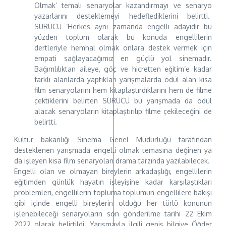
Olmak’ temalı senaryolar kazandırmayı ve senaryo
yazarlarını desteklemeyi hedeflediklerini belirtti.
SÜRÜCÜ ‘Herkes aynı zamanda engelli adayıdır bu
yüzden toplum olarak bu konuda engellilerin
dertleriyle hemhal olmak onlara destek vermek için
empati sağlayacağımız en güçlü yol sinemadır.
Bağımlılıktan aileye, göç ve hicretten eğitim’e kadar
farklı alanlarda yaptıkları yarışmalarda ödül alan kısa
film senaryolarını hem kitaplaştırdıklarını hem de filme
çektiklerini belirten SÜRÜCÜ bu yarışmada da ödül
alacak senaryoların kitaplaştırılıp filme çekileceğini de
belirtti.
Kültür bakanlığı Sinema Genel Müdürlüğü tarafından
desteklenen yarışmada engelli olmak temasına değinen ya
da işleyen kısa film senaryoları drama tarzında yazılabilecek.
Engelli olan ve olmayan bireylerin arkadaşlığı, engellilerin
eğitimden günlük hayatın işleyişine kadar karşılaştıkları
problemleri, engellilerin topluma toplumun engellilere bakışı
gibi içinde engelli bireylerin olduğu her türlü konunun
işlenebileceği senaryoların son gönderilme tarihi 22 Ekim
2022 olarak belirtildi. Yarışmayla ilgili geniş bilgiye Öğder