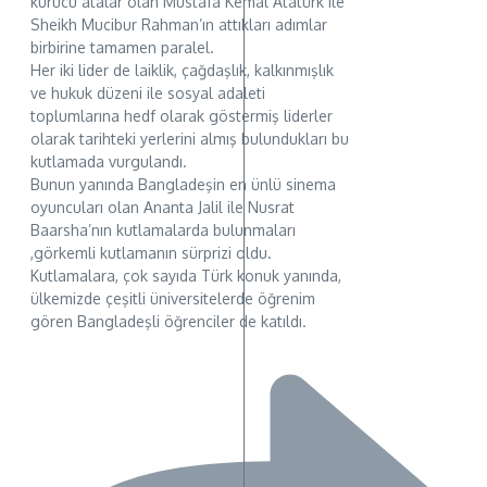
kurucu atalar olan Mustafa Kemal Atatürk ile
Sheikh Mucibur Rahman’ın attıkları adımlar
birbirine tamamen paralel.
Her iki lider de laiklik, çağdaşlık, kalkınmışlık
ve hukuk düzeni ile sosyal adaleti
toplumlarına hedf olarak göstermiş liderler
olarak tarihteki yerlerini almış bulundukları bu
kutlamada vurgulandı.
Bunun yanında Bangladeşin en ünlü sinema
oyuncuları olan Ananta Jalil ile Nusrat
Baarsha’nın kutlamalarda bulunmaları
,görkemli kutlamanın sürprizi oldu.
Kutlamalara, çok sayıda Türk konuk yanında,
ülkemizde çeşitli üniversitelerde öğrenim
gören Bangladeşli öğrenciler de katıldı.