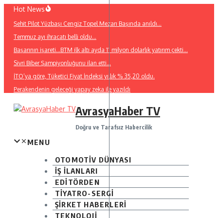
İçeriğe
Hot News
atla
Şehit Pilot Yüzbaşı Cengiz Topel Mezarı Başında anıldı…
Temmuz ayı ihracatı belli oldu…
Başarının işareti…BTM ilk altı ayda 11 milyon dolarlık yatırım çekti…
Sivri Biber Şampiyonluğunu ilan etti…
İTO’ya göre, Tüketici Fiyat İndeksi yıllık % 35,20 oldu.
Perakendenin geleceği yapay zeka ile yazıldı
AvrasyaHaber TV
Doğru ve Tarafsız Habercilik
MENU
OTOMOTİV DÜNYASI
İŞ İLANLARI
EDİTÖRDEN
TİYATRO-SERGİ
ŞİRKET HABERLERİ
TEKNOLOJİ