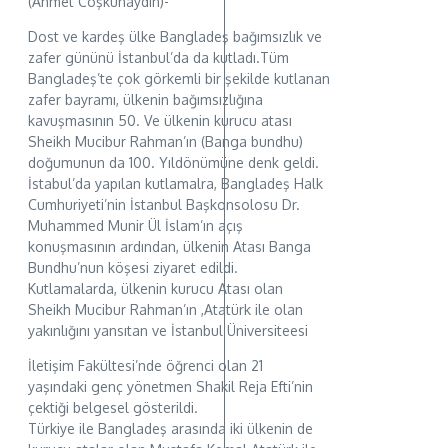
(Ahmet Coşkunaydın)-
Dost ve kardeş ülke Bangladeş bağımsızlık ve
zafer gününü İstanbul’da da kutladı.Tüm
Bangladeş’te çok görkemli bir şekilde kutlanan
zafer bayramı, ülkenin bağımsızlığına
kavuşmasının 50. Ve ülkenin kurucu atası
Sheikh Mucibur Rahman’ın (Banga bundhu)
doğumunun da 100. Yıldönümüne denk geldi.
İstabul’da yapılan kutlamalra, Bangladeş Halk
Cumhuriyeti’nin İstanbul Başkonsolosu Dr.
Muhammed Munir Ül İslam’ın açış
konuşmasının ardından, ülkenin Atası Banga
Bundhu’nun köşesi ziyaret edildi.
Kutlamalarda, ülkenin kurucu Atası olan
Sheikh Mucibur Rahman’ın ,Atatürk ile olan
yakınlığını yansıtan ve İstanbul Üniversiteesi
İletişim Fakültesi’nde öğrenci olan 21
yaşındaki genç yönetmen Shakil Reja Efti’nin
çektiği belgesel gösterildi.
Türkiye ile Bangladeş arasında iki ülkenin de