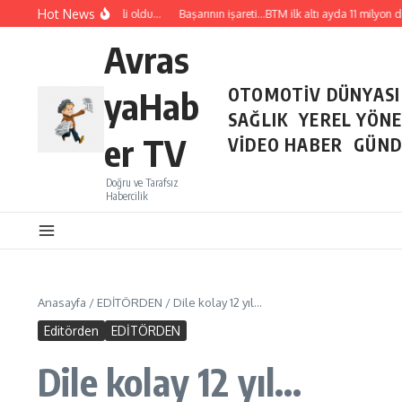
İçeriğe atla
Hot News
muz ayı ihracatı belli oldu…
Başarının işareti…BTM ilk altı ayda 11 milyon dolarlı
Avras
yaHab
OTOMOTİV DÜNYASI
SAĞLIK
YEREL YÖN
er TV
VİDEO HABER
GÜND
Doğru ve Tarafsız
Habercilik
Anasayfa
/
EDİTÖRDEN
/
Dile kolay 12 yıl…
Editörden
EDİTÖRDEN
Dile kolay 12 yıl…