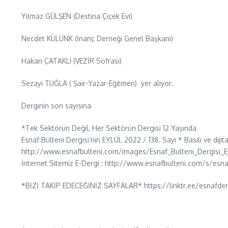
Yılmaz GÜLŞEN (Destina Çiçek Evi)
Necdet KÜLÜNK (İnanç Derneği Genel Başkanı)
Hakan ÇATAKLI (VEZİR Sofrası)
Sezayi TUĞLA ( Şair-Yazar-Eğitmen) yer alıyor.
Derginin son sayısına
*Tek Sektörün Değil, Her Sektörün Dergisi 12 Yaşında
Esnaf Bülteni Dergisi’nin EYLÜL 2022 / 138. Sayı * Basılı ve diji
http://www.esnafbulteni.com/images/Esnaf_Bulteni_Dergisi_E
İnternet Sitemiz E-Dergi : http://www.esnafbulteni.com/s/esnaf
*BİZİ TAKİP EDECEĞİNİZ SAYFALAR* https://linktr.ee/esnafder