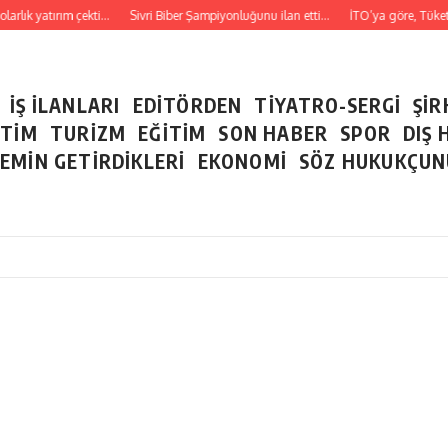
k yatırım çekti…
Sivri Biber Şampiyonluğunu ilan etti…
İTO’ya göre, Tüketici Fi
İŞ İLANLARI
EDİTÖRDEN
TİYATRO-SERGİ
ŞİR
ETİM
TURİZM
EĞİTİM
SON HABER
SPOR
DIŞ 
EMİN GETİRDİKLERİ
EKONOMİ
SÖZ HUKUKÇU