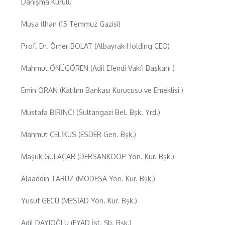
Danışma Kurulu
Musa İlhan (15 Temmuz Gazisi)
Prof. Dr. Ömer BOLAT (Albayrak Holding CEO)
Mahmut ÖNÜGÖREN (Adil Efendi Vakfı Başkanı )
Emin ORAN (Katılım Bankası Kurucusu ve Emeklisi )
Mustafa BİRİNCİ (Sultangazi Bel. Bşk. Yrd.)
Mahmut ÇELİKUS (ESDER Gen. Bşk.)
Maşuk GÜLAÇAR (DERSANKOOP Yön. Kur. Bşk.)
Alaaddin TARUZ (MODESA Yön. Kur. Bşk.)
Yusuf GECÜ (MESİAD Yön. Kur. Bşk.)
Adil DAYIOĞLU (EYAD İst. Şb. Bşk.)