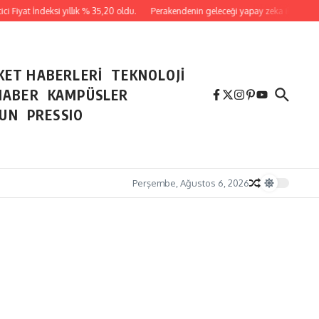
yat İndeksi yıllık % 35,20 oldu.
Perakendenin geleceği yapay zeka ile yazıldı
KET HABERLERİ
TEKNOLOJİ
HABER
KAMPÜSLER
NUN
PRESSIO
Perşembe, Ağustos 6, 2026