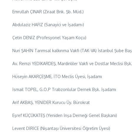
Emrullah ÇINAR (Ziraat Bnk. Şb. Müd.)
Abdulaziz HAFIZ (Sanayici ve İşadam›)
Çetin DENİZ (Profesyonel Yaşam Koçu)
Nuri ŞAHİN Tarımsal kalkınma Vakfı (TAK-VA) İstanbul Şube Baş
Av. Remzi YEDİKARDEŞ, Mardinliler Vakfı ve Dostlar Meclisi Bşk
Hüseyin AKARÇEŞME, İTO Meclis Üyesi, İşadamı
İsmail TOPEL, G.O.P Trabzonlular Dernek Bşk. İşadamı
Arif AKBAŞ, YENİDER Kurucu Üy. Bürokrat
Eşref KÜÇÜKATEŞ (Yeniden İnşa Derneği Genel Başkanı)
Levent DİRİCE (Nişantaşı Üniversitesi Öğretim Üyesi)