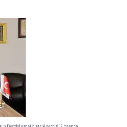
ün Dergisi esnaf bülteni dergisi 12 Yaşında