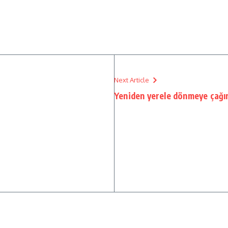
Next Article
Yeniden yerele dönmeye çağır