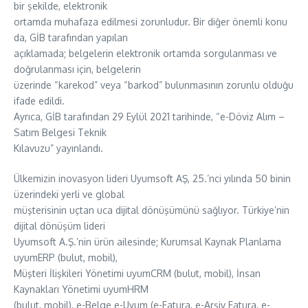
bir şekilde, elektronik
ortamda muhafaza edilmesi zorunludur. Bir diğer önemli konu
da, GİB tarafından yapılan
açıklamada; belgelerin elektronik ortamda sorgulanması ve
doğrulanması için, belgelerin
üzerinde “karekod” veya “barkod” bulunmasının zorunlu olduğu
ifade edildi.
Ayrıca, GİB tarafından 29 Eylül 2021 tarihinde, “e-Döviz Alım –
Satım Belgesi Teknik
Kılavuzu” yayınlandı.
Ülkemizin inovasyon lideri Uyumsoft AŞ, 25.’nci yılında 50 binin
üzerindeki yerli ve global
müşterisinin uçtan uca dijital dönüşümünü sağlıyor. Türkiye’nin
dijital dönüşüm lideri
Uyumsoft A.Ş.’nin ürün ailesinde; Kurumsal Kaynak Planlama
uyumERP (bulut, mobil),
Müşteri İlişkileri Yönetimi uyumCRM (bulut, mobil), İnsan
Kaynakları Yönetimi uyumHRM
(bulut, mobil), e-Belge e-Uyum (e-Fatura, e-Arşiv Fatura, e-