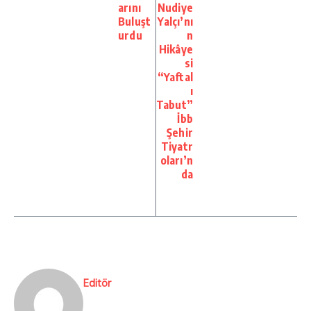
arını
Nudiye
Buluşt
Yalçı’nı
urdu
n
Hikâye
si
“Yaftal
ı
Tabut”
İbb
Şehir
Tiyatr
oları’n
da
Editör