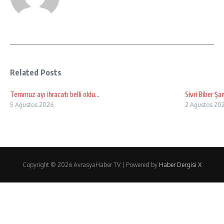
Related Posts
Temmuz ayı ihracatı belli oldu…
Sivri Biber Ş
5 Ağustos 2026
2 Ağustos 20
Copyright © 2026 AvrasyaHaber TV | Powered by
Haber Dergisi X