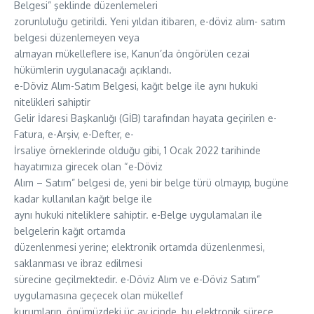
Belgesi” şeklinde düzenlemeleri
zorunluluğu getirildi. Yeni yıldan itibaren, e-döviz alım- satım
belgesi düzenlemeyen veya
almayan mükelleflere ise, Kanun’da öngörülen cezai
hükümlerin uygulanacağı açıklandı.
e-Döviz Alım-Satım Belgesi, kağıt belge ile aynı hukuki
nitelikleri sahiptir
Gelir İdaresi Başkanlığı (GİB) tarafından hayata geçirilen e-
Fatura, e-Arşiv, e-Defter, e-
İrsaliye örneklerinde olduğu gibi, 1 Ocak 2022 tarihinde
hayatımıza girecek olan “e-Döviz
Alım – Satım” belgesi de, yeni bir belge türü olmayıp, bugüne
kadar kullanılan kağıt belge ile
aynı hukuki niteliklere sahiptir. e-Belge uygulamaları ile
belgelerin kağıt ortamda
düzenlenmesi yerine; elektronik ortamda düzenlenmesi,
saklanması ve ibraz edilmesi
sürecine geçilmektedir. e-Döviz Alım ve e-Döviz Satım”
uygulamasına geçecek olan mükellef
kurumların, önümüzdeki üç ay içinde, bu elektronik sürece