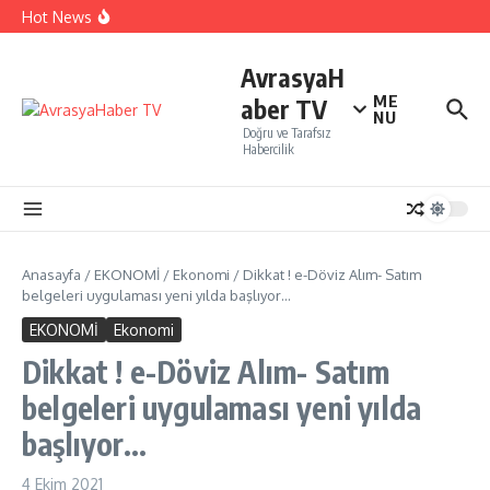
İçeriğe atla
İTO’ya göre, Tüketici Fiyat İndeksi yıllık % 35,20 oldu.
Hot News
Perakendenin geleceği yapay zeka ile yazıldı
İBB Şehir Tiyatrolarında ,Açık Hava Yaz Oyunları
başlıyor…
AvrasyaH
ME
aber TV
NU
Doğru ve Tarafsız
Habercilik
Anasayfa
/
EKONOMİ
/
Ekonomi
/
Dikkat ! e-Döviz Alım- Satım
belgeleri uygulaması yeni yılda başlıyor…
EKONOMİ
Ekonomi
Dikkat ! e-Döviz Alım- Satım
belgeleri uygulaması yeni yılda
başlıyor…
4 Ekim 2021