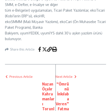
SMM, e-Defter, e-İrsaliye ve diğer
tüm e-Belgeler) uygulamaları, Ticari Paket Yazılımlar, ekoTicari
(Kobi’lerin ERP’si), ekoHR,
ekoSMMM (Mali Müşavir Yazılımı), ekoCari (Ön Muhasebe Ticari
Paket Programı), Banka
Bakiyem, uyumYEDEK, uyumİYS dahil 30’u aşkın yazılım ürünü
bulunuyor.
Share this Article
Previous Article
Next Article
Nazan
“Ömrü
Öçalır
nü
Kahra
İnkılab
manlar
a
ı
Veren”
Torunl
Fatma