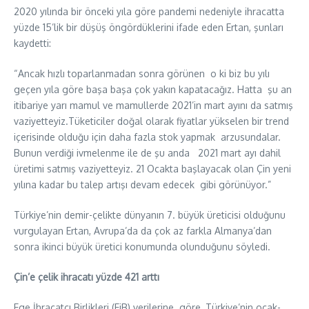
2020 yılında bir önceki yıla göre pandemi nedeniyle ihracatta
yüzde 15’lik bir düşüş öngördüklerini ifade eden Ertan, şunları
kaydetti:
“Ancak hızlı toparlanmadan sonra görünen o ki biz bu yılı
geçen yıla göre başa başa çok yakın kapatacağız. Hatta şu an
itibariye yarı mamul ve mamullerde 2021’in mart ayını da satmış
vaziyetteyiz.Tüketiciler doğal olarak fiyatlar yükselen bir trend
içerisinde olduğu için daha fazla stok yapmak arzusundalar.
Bunun verdiği ivmelenme ile de şu anda 2021 mart ayı dahil
üretimi satmış vaziyetteyiz. 21 Ocakta başlayacak olan Çin yeni
yılına kadar bu talep artışı devam edecek gibi görünüyor.”
Türkiye’nin demir-çelikte dünyanın 7. büyük üreticisi olduğunu
vurgulayan Ertan, Avrupa’da da çok az farkla Almanya’dan
sonra ikinci büyük üretici konumunda olunduğunu söyledi.
Çin’e çelik ihracatı yüzde 421 arttı
Ege İhracatçı Birlikleri (EiB) verilerine göre, Türkiye’nin ocak-