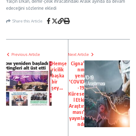
Yalçın Erkan, demir-çelik ihracatındaki Aralık ayında da devam
edeceğini sözlerine ekledi
Share this Article
Previous Article
Next Article
Hemşe
Cigna’
ricilik
nın
başka
yeni
bir
‘COVID
şey…
-19
Kürese
l Etki
Araştır
ması’
yayınla
ndı