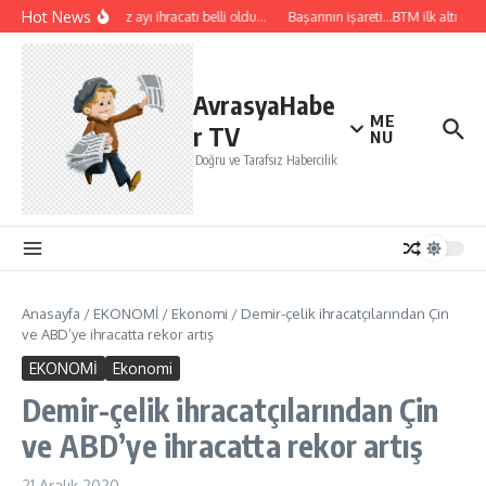
İçeriğe atla
Hot News
Temmuz ayı ihracatı belli oldu…
Başarının işareti…BTM ilk altı ayda
AvrasyaHabe
ME
r TV
NU
Doğru ve Tarafsız Habercilik
Anasayfa
/
EKONOMİ
/
Ekonomi
/
Demir-çelik ihracatçılarından Çin
ve ABD’ye ihracatta rekor artış
EKONOMİ
Ekonomi
Demir-çelik ihracatçılarından Çin
ve ABD’ye ihracatta rekor artış
21 Aralık 2020