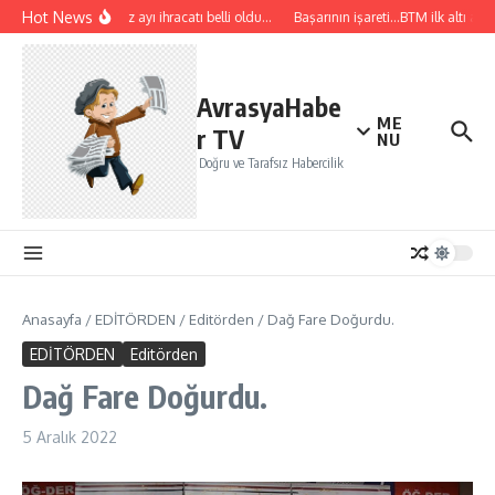
İçeriğe atla
Hot News
Temmuz ayı ihracatı belli oldu…
Başarının işareti…BTM ilk altı ayda
AvrasyaHabe
ME
r TV
NU
Doğru ve Tarafsız Habercilik
Anasayfa
/
EDİTÖRDEN
/
Editörden
/
Dağ Fare Doğurdu.
EDİTÖRDEN
Editörden
Dağ Fare Doğurdu.
5 Aralık 2022