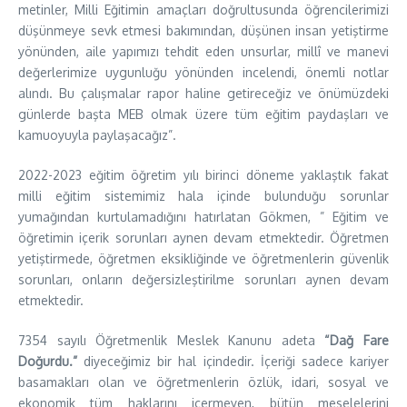
metinler, Milli Eğitimin amaçları doğrultusunda öğrencilerimizi
düşünmeye sevk etmesi bakımından, düşünen insan yetiştirme
yönünden, aile yapımızı tehdit eden unsurlar, millî ve manevi
değerlerimize uygunluğu yönünden incelendi, önemli notlar
alındı. Bu çalışmalar rapor haline getireceğiz ve önümüzdeki
günlerde başta MEB olmak üzere tüm eğitim paydaşları ve
kamuoyuyla paylaşacağız”.
2022-2023 eğitim öğretim yılı birinci döneme yaklaştık fakat
milli eğitim sistemimiz hala içinde bulunduğu sorunlar
yumağından kurtulamadığını hatırlatan Gökmen, ” Eğitim ve
öğretimin içerik sorunları aynen devam etmektedir. Öğretmen
yetiştirmede, öğretmen eksikliğinde ve öğretmenlerin güvenlik
sorunları, onların değersizleştirilme sorunları aynen devam
etmektedir.
7354 sayılı Öğretmenlik Meslek Kanunu adeta
“Dağ Fare
Doğurdu.”
diyeceğimiz bir hal içindedir. İçeriği sadece kariyer
basamakları olan ve öğretmenlerin özlük, idari, sosyal ve
ekonomik tüm haklarını içermeyen, bütün meselelerini