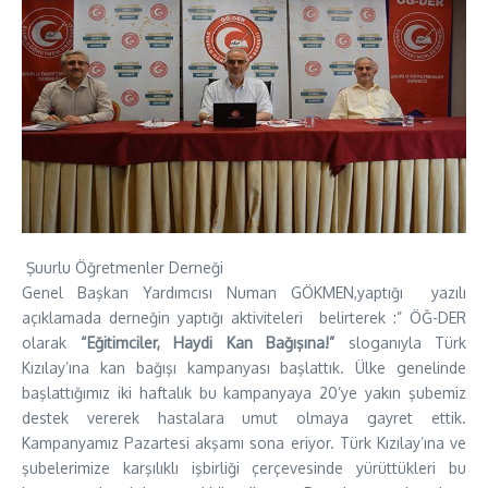
Şuurlu Öğretmenler Derneği
Genel Başkan Yardımcısı Numan GÖKMEN,yaptığı yazılı
açıklamada derneğin yaptığı aktiviteleri belirterek :” ÖĞ-DER
olarak
“Eğitimciler, Haydi Kan Bağışına!”
sloganıyla Türk
Kızılay’ına kan bağışı kampanyası başlattık. Ülke genelinde
başlattığımız iki haftalık bu kampanyaya 20’ye yakın şubemiz
destek vererek hastalara umut olmaya gayret ettik.
Kampanyamız Pazartesi akşamı sona eriyor. Türk Kızılay’ına ve
şubelerimize karşılıklı işbirliği çerçevesinde yürüttükleri bu