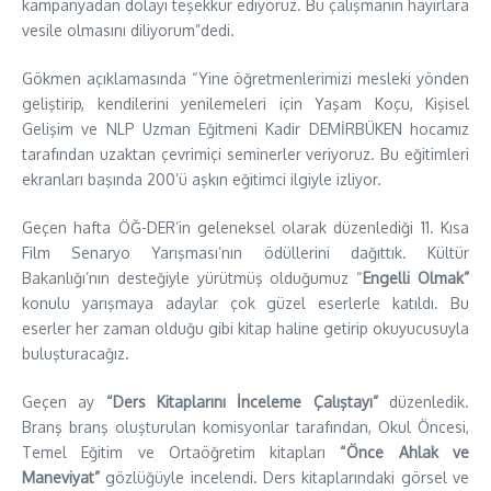
kampanyadan dolayı teşekkür ediyoruz. Bu çalışmanın hayırlara
vesile olmasını diliyorum”dedi.
Gökmen açıklamasında “Yine öğretmenlerimizi mesleki yönden
geliştirip, kendilerini yenilemeleri için Yaşam Koçu, Kişisel
Gelişim ve NLP Uzman Eğitmeni Kadir DEMİRBÜKEN hocamız
tarafından uzaktan çevrimiçi seminerler veriyoruz. Bu eğitimleri
ekranları başında 200’ü aşkın eğitimci ilgiyle izliyor.
Geçen hafta ÖĞ-DER’in geleneksel olarak düzenlediği 11. Kısa
Film Senaryo Yarışması’nın ödüllerini dağıttık. Kültür
Bakanlığı’nın desteğiyle yürütmüş olduğumuz “
Engelli Olmak”
konulu yarışmaya adaylar çok güzel eserlerle katıldı. Bu
eserler her zaman olduğu gibi kitap haline getirip okuyucusuyla
buluşturacağız.
Geçen ay
“Ders Kitaplarını İnceleme Çalıştayı”
düzenledik.
Branş branş oluşturulan komisyonlar tarafından, Okul Öncesi,
Temel Eğitim ve Ortaöğretim kitapları
“Önce Ahlak ve
Maneviyat”
gözlüğüyle incelendi. Ders kitaplarındaki görsel ve