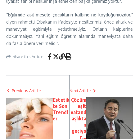
liyakat sahibi nesiller inşa etmekten başka çaremiz yoktur.
“Eğitimde asıl mesele çocukların kalbine ne koyduğumuzdur.”
diyen rahmetli Erbakan’ın ifadesiyle nesillerimizi önce ahlak ve
maneviyat eğitimiyle yetiştirmeliyiz. Onların kalplerine
dokunmalıyız. Yani eğitim öğretim alanında maneviyata daha
da fazla önem verilmelidir.
Share this Article
Previous Article
Next Article
Estetik
Çözüm
te Son
eşit
Trendl
vatand
er
aşlıkta
n
geçiyo
r…