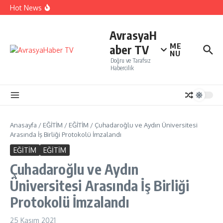
İçeriğe atla
İTO’ya göre, Tüketici Fiyat İndeksi yıllık % 35,20 oldu.
Hot News
Perakendenin geleceği yapay zeka ile yazıldı
İBB Şehir Tiyatrolarında ,Açık Hava Yaz Oyunları
başlıyor…
AvrasyaH
ME
aber TV
NU
Doğru ve Tarafsız
Habercilik
Anasayfa
/
EĞİTİM
/
EĞİTİM
/
Çuhadaroğlu ve Aydın Üniversitesi
Arasında İş Birliği Protokolü İmzalandı
EĞİTİM
EĞİTİM
Çuhadaroğlu ve Aydın
Üniversitesi Arasında İş Birliği
Protokolü İmzalandı
25 Kasım 2021