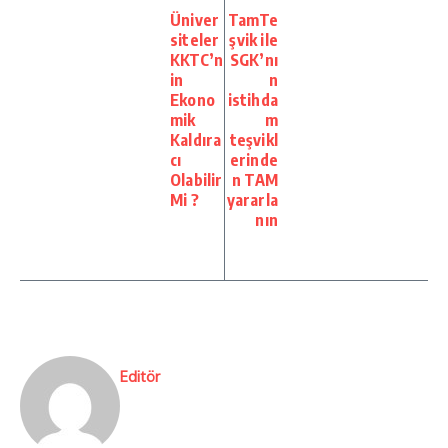
Üniver
TamTe
siteler
şvik ile
KKTC’n
SGK’nı
in
n
Ekono
istihda
mik
m
Kaldıra
teşvikl
cı
erinde
Olabilir
n TAM
Mi ?
yararla
nın
Editör