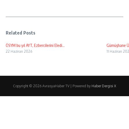
Related Posts
ÖSYM bu yıl AYT, Ezbercilerini Eledi…
Gümüşhane Üni
22 Haziran 2026
11 Haziran 20
Copyright © 2026 AvrasyaHaber TV | Powered by
Haber Dergisi X