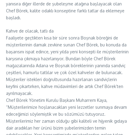
yanısıra diğer illerde de şubeleşme atağına başlayacak olan
Chef Börek, kalite odaklı konseptine farklı tatlar da eklemeye
başladı.
Kahve de olacak, tatlı da
Faaliyete geçtikten kısa bir süre sonra Boşnak böreğini de
müşterilerinin damak zevkine sunan Chef Börek, bu konuda da
başarısını ispat edince, yeni yılda yeni konsepti ile müşterilerinin
karşısına çıkmaya hazırlanıyor. Bundan böyle Chef Börek
mağazalarında Adana ve Boşnak böreklerinin yanında sandviç
çeşitleri, hamurlu tatlılar ve çok özel kahveler de bulunacak.
Müşteriler istekleri doğrultusunda hazırlanan sandviçlerin
keyfini çıkartırken, kahve müdavimleri de artık Chef Börek’ten
ayrılmayacak.
Chef Börek Yönetim Kurulu Başkanı Muharrem Kaya,
“Müşterilerimize hoşlanacakları yeni lezzetler sunmaya devam
edeceğimizi söylemiştik ve bu sözümüzü tutuyoruz.
Müşterilerimiz her zaman olduğu gibi kaliteli ve hijyenik gıdaya
dair aradıkları her ürünü bizim şubelerimizden temin
edebilecekler. Yeni konseptimizde müşterilerden gelen talep