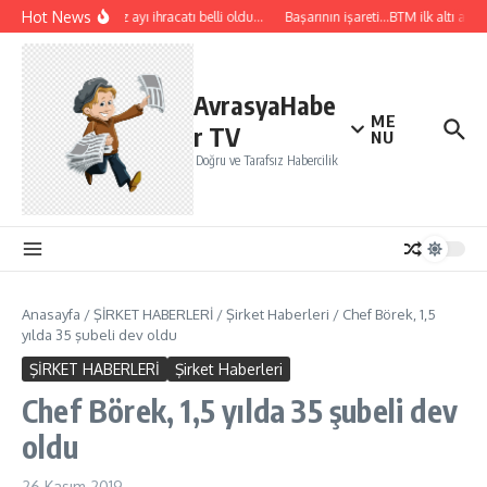
İçeriğe atla
Hot News
Temmuz ayı ihracatı belli oldu…
Başarının işareti…BTM ilk altı ayda 1
AvrasyaHabe
ME
r TV
NU
Doğru ve Tarafsız Habercilik
Anasayfa
/
ŞİRKET HABERLERİ
/
Şirket Haberleri
/
Chef Börek, 1,5
yılda 35 şubeli dev oldu
ŞİRKET HABERLERİ
Şirket Haberleri
Chef Börek, 1,5 yılda 35 şubeli dev
oldu
26 Kasım 2019