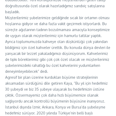
doğrultusunda özel olarak hazırladığımız sandviç satışlarına
başladık.
Müşterilerimiz şubelerimize geldiğinde sıcak bir ortamın olması
hoşlarına gidiyor ve daha fazla vakit geçirmek istiyorlardı. Bu
süreçte ağızlarının tadının bozulmaması amacıyla konseptimize
de uygun olarak müşterilerimiz için hamurlu tatlılar yaptık.
Ayrıca toplumumuzda kahveye olan düşkünlüğü çok yakından
bildiğimiz için özel kahveler ürettik. Bu konuda dünya devleri ile
yarışacak bir lezzet yakaladığımızı düşünüyorum. Kahvelerimiz
de tıpkı böreklerimiz gibi çok çok özel olacak ve müşterilerimiz
şubelerimizdeki rahatlığı bu özel kahvelerini yudumlarken
deneyimleyebilecek” dedi.
Agresif bir plan üzerine kurdukları büyüme stratejilerinin
aksamadan sürdüğünü dile getiren Kaya, “Bu yıl için hedefimiz
30 şubeydi ve biz 35 şubeye ulaşarak bu hedefimizin üstüne
çıktık. Özsermayemiz çok daha hızlı büyümemize olanak
sağlıyordu ancak kontrollü büyümenin büyüsüne inanıyoruz.
İstanbul dışında İzmir, Ankara, Konya ve Bursa’da şubeleşme
hedefimiz sürüyor. 2020 yılında Türkiye’nin belli başlı