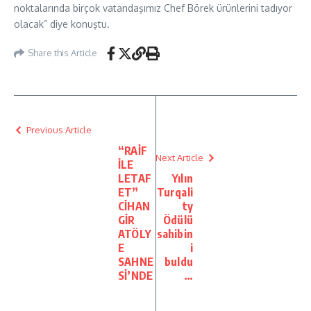
noktalarında birçok vatandaşımız Chef Börek ürünlerini tadıyor
olacak” diye konuştu.
Share this Article
Previous Article
“RAİF
Next Article
İLE
LETAF
Yılın
ET”
Turqali
CİHAN
ty
GİR
Ödülü
ATÖLY
sahibin
E
i
SAHNE
buldu
Sİ’NDE
…