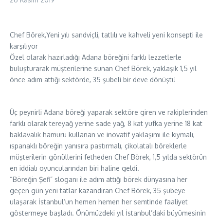
Chef Börek,Yeni yılı sandviçli, tatlılı ve kahveli yeni konsepti ile
karşılıyor
Özel olarak hazırladığı Adana böreğini farklı lezzetlerle
buluşturarak müşterilerine sunan Chef Börek, yaklaşık 1,5 yıl
önce adım attığı sektörde, 35 şubeli bir deve dönüştü
Üç peynirli Adana böreği yaparak sektöre giren ve rakiplerinden
farklı olarak tereyağ yerine sade yağ, 8 kat yufka yerine 18 kat
baklavalık hamuru kullanan ve inovatif yaklaşımı ile kıymalı,
ıspanaklı böreğin yanısıra pastırmalı, çikolatalı böreklerle
müşterilerin gönüllerini fetheden Chef Börek, 1,5 yılda sektörün
en iddialı oyuncularından biri haline geldi.
“Böreğin Şefi” sloganı ile adım attığı börek dünyasına her
geçen gün yeni tatlar kazandıran Chef Börek, 35 şubeye
ulaşarak İstanbul’un hemen hemen her semtinde faaliyet
göstermeye başladı. Önümüzdeki yıl İstanbul’daki büyümesinin