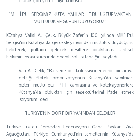
olarak görüyoruz” diye konuştu.
“MİLLÎ PUL SERGİMİZİ KÜTAHYALILAR İLE BULUŞTURMAKTAN
MUTLULUK VE GURUR DUYUYORUZ”
Kütahya Valisi Ali Çelik, Büyük Zafer’in 100. yılında Millî Pul
Sergisi’nin Kütahya’da gerçekleşmesinden mutluluk duyduğunu
belirterek, pulların gelecek nesillere bırakılacak tarihsel
birikimin inşası sürecinde önemli rol üstlendiğini söyledi.
Vali Ali Çelik, “Bu sene pul koleksiyonerlerinin bir araya
geldiği filateli organizasyonun Kütahya’da yapılması
bizleri mutlu etti. PTT camiasına ve koleksiyonerlere
Kütahya’da oldukları için teşekkürlerimi ifade etmek
istiyorum” dedi.
TÜRKİYE’NİN DÖRT BİR YANINDAN GELDİLER
Türkiye Filateli Dernekleri Federasyonu Genel Başkanı Ziya
Ağaoğulları, Türkiye Cumhuriyeti’nin temellerinin Kütahya’da