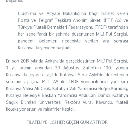
başlandı.
Ulaştırma ve Altyapı Bakanlığı’na bağlı hizmet veren
Posta ve Telgraf Teşkilatı Anonim Şirketi (PTT AŞ) ve
Türkiye Filateli Dernekleri Federasyonu (TFDF) tarafından
her sene farklı bir şehirde düzenlenen Millî Pul Sergisi,
pandemi önlemleri nedeniyle verilen ara sonrası
Kütahya’da yeniden başladı.
En son 2019 yılında Ankara’da gerçekleştirilen Millî Pul Sergisi,
3 yıl aranın ardından 30 Ağustos Zaferi’nin 100. yılında
Kütahya’da ziyarete açıldı. Kütahya Sera AVM’de düzenlenen
serginin açılışına PTT AŞ ile TFDF yöneticilerinin yanı sıra
Kütahya Valisi Ali Çelik, Kütahya Vali Yardımcısı Buğra Karadağ,
Kütahya Belediye Başkan Yardımcısı Abdullah Damcı, Kütahya
Sağlık Bilimleri Üniversitesi Rektörü Vural Kavuncu, filateli
koleksiyonerleri ve misafirler katıldı.
FİLATELİYE İLGİ HER GEÇEN GÜN ARTIYOR