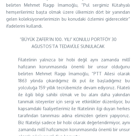
belirten Mehmet Ragıp İmamoğlu, “Pul sergimiz Kütahyalı
hemşerilerimiz başta olmak üzere ülkemizin dört bir yanından
gelen koleksiyonerlerimizin bu konudaki özlemini giderecektir”
ifadelerini kullandı.
“BÜYÜK ZAFER’İN 100. YILI” KONULU PORTFÖY 30
AĞUSTOS’TA TEDAVÜLE SUNULACAK
Filatelinin yalnızca bir hobi değil aynı zamanda millî
hafızanın korunmasında önemli bir unsur olduğunu
belirten Mehmet Ragıp İmamoğlu, “PTT Ailesi olarak
1863 yılında çıkardığımız ilk pul ile başladığımız bu
yolculuğa 159 yıllık tecrübemizle devam ediyoruz. Filateli
ile ilgili bilgi sahibi olmak ve bu alanı daha yakından
tanımak isteyenler için sergi ve etkinlikler düzenliyor, bu
kapsamdaki faaliyetlerimiz ile filatelinin ilgi duyan herkes
tarafından tanınması adına elimizden geleni yapıyoruz.
Biz filateliyi sadece bir hobi olarak değerlendirmiyor, aynı
zamanda millî hafızamızın korunmasında önemli bir unsur