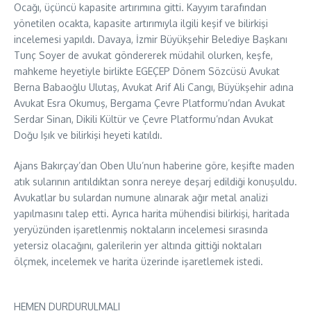
Ocağı, üçüncü kapasite artırımına gitti. Kayyım tarafından
yönetilen ocakta, kapasite artırımıyla ilgili keşif ve bilirkişi
incelemesi yapıldı. Davaya, İzmir Büyükşehir Belediye Başkanı
Tunç Soyer de avukat göndererek müdahil olurken, keşfe,
mahkeme heyetiyle birlikte EGEÇEP Dönem Sözcüsü Avukat
Berna Babaoğlu Ulutaş, Avukat Arif Ali Cangı, Büyükşehir adına
Avukat Esra Okumuş, Bergama Çevre Platformu’ndan Avukat
Serdar Sinan, Dikili Kültür ve Çevre Platformu’ndan Avukat
Doğu Işık ve bilirkişi heyeti katıldı.
Ajans Bakırçay’dan Oben Ulu’nun haberine göre, keşifte maden
atık sularının arıtıldıktan sonra nereye deşarj edildiği konuşuldu.
Avukatlar bu sulardan numune alınarak ağır metal analizi
yapılmasını talep etti. Ayrıca harita mühendisi bilirkişi, haritada
yeryüzünden işaretlenmiş noktaların incelemesi sırasında
yetersiz olacağını, galerilerin yer altında gittiği noktaları
ölçmek, incelemek ve harita üzerinde işaretlemek istedi.
HEMEN DURDURULMALI