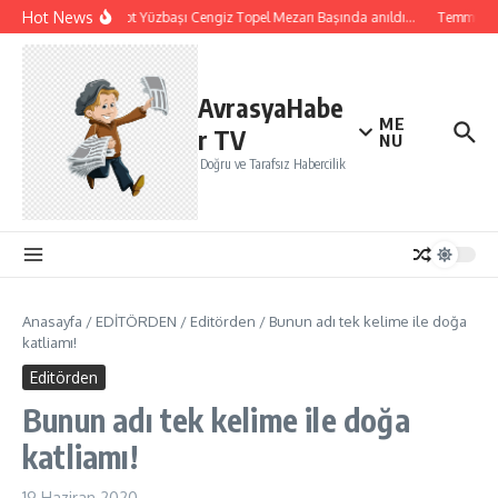
İçeriğe atla
Hot News
Şehit Pilot Yüzbaşı Cengiz Topel Mezarı Başında anıldı…
Temmuz ayı
AvrasyaHabe
ME
r TV
NU
Doğru ve Tarafsız Habercilik
Anasayfa
/
EDİTÖRDEN
/
Editörden
/
Bunun adı tek kelime ile doğa
katliamı!
Editörden
Bunun adı tek kelime ile doğa
katliamı!
19 Haziran 2020