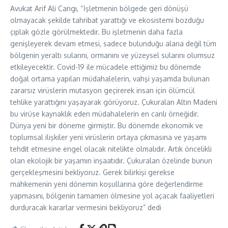
Avukat Arif Ali Cangı, “İşletmenin bölgede geri dönüşü
olmayacak şekilde tahribat yarattığı ve ekosistemi bozduğu
çıplak gözle görülmektedir. Bu işletmenin daha fazla
genişleyerek devam etmesi, sadece bulunduğu alana değil tüm
bölgenin yeraltı sularını, ormanını ve yüzeysel sularını olumsuz
etkileyecektir. Covid-19 ile mücadele ettiğimiz bu dönemde
doğal ortama yapılan müdahalelerin, vahşi yaşamda bulunan
zararsız virüslerin mutasyon geçirerek insan için ölümcül
tehlike yarattığını yaşayarak görüyoruz. Çukuralan Altın Madeni
bu virüse kaynaklık eden müdahalelerin en canlı örneğidir.
Dünya yeni bir döneme girmiştir. Bu dönemde ekonomik ve
toplumsal ilişkiler yeni virüslerin ortaya çıkmasına ve yaşamı
tehdit etmesine engel olacak nitelikte olmalıdır. Artık öncelikli
olan ekolojik bir yaşamın inşaatıdır. Çukuralan özelinde bunun
gerçekleşmesini bekliyoruz. Gerek bilirkişi gerekse
mahkemenin yeni dönemin koşullarına göre değerlendirme
yapmasını, bölgenin tamamen ölmesine yol açacak faaliyetleri
durduracak kararlar vermesini bekliyoruz” dedi