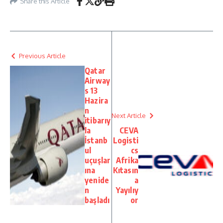
Share this Article
Previous Article
Qatar
Airway
s 13
Hazira
n
Next Article
itibarıy
la
CEVA
İstanb
Logisti
ul
cs
uçuşlar
Afrika
ına
Kıtasın
yenide
a
n
Yayılıy
başladı
or