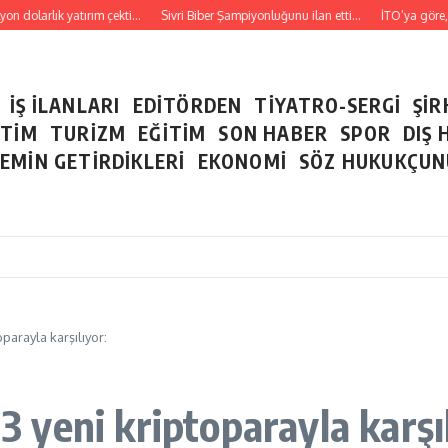
dolarlık yatırım çekti…
Sivri Biber Şampiyonluğunu ilan etti…
İTO’ya göre, Tüke
İŞ İLANLARI
EDİTÖRDEN
TİYATRO-SERGİ
ŞİR
ETİM
TURİZM
EĞİTİM
SON HABER
SPOR
DIŞ 
EMİN GETİRDİKLERİ
EKONOMİ
SÖZ HUKUKÇU
oparayla karşılıyor:
 3 yeni kriptoparayla karşı