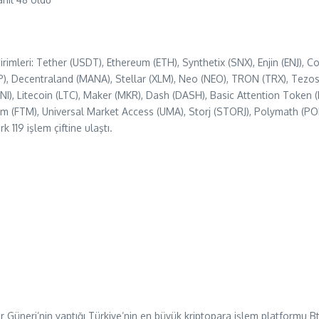
 birimleri: Tether (USDT), Ethereum (ETH), Synthetix (SNX), Enjin (ENJ)
Decentraland (MANA), Stellar (XLM), Neo (NEO), TRON (TRX), Tezos (
), Litecoin (LTC), Maker (MKR), Dash (DASH), Basic Attention Token (B
antom (FTM), Universal Market Access (UMA), Storj (STORJ), Polymath (P
119 işlem çiftine ulaştı.
Güneri’nin yaptığı Türkiye’nin en büyük kriptopara işlem platformu Btc