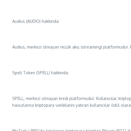
Audius (AUDIO) hakkında:
Audius, merkezi olmayan müzik akış (streaming) platformudur. Pl
Spell Token (SPELL) hakkında:
SPELL, merkezi olmayan kredi platformudur. Kullanıcılar, kriptopa
havuzlarına kriptopara varlıklarını yatıran kullanıcılar ödül olar
BtcTurk | PRO’da listelenen kriptopara birimleri Bitcoin (BTC) d