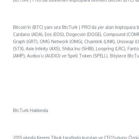
Bitcoin’in (BTC) yanı sıra BtcTurk | PRO’da yer alan kriptopara
Cardano (ADA), Eos (EOS), Dogecoin (DOGE), Compound (COMP), 
Graph (GRT), OMG Network (OMG), Chainlink (LINK), Uniswap (UNI
(STX), Axie Infinity (AXS), Shiba Inu (SHIB), Loopring (LRC), F
(AMP), Audius’u (AUDIO) ve Spell Token (SPELL). Böylece BtcTurk 
BtcTurk Hakkında
2013 yılında Kerem Tibuk tarafında kurulan ve CEO’luğunu Özgür 