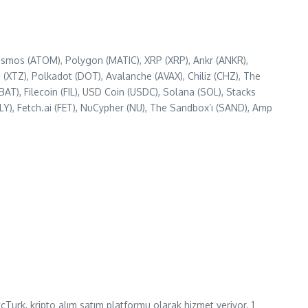
, Cosmos (ATOM), Polygon (MATIC), XRP (XRP), Ankr (ANKR),
XTZ), Polkadot (DOT), Avalanche (AVAX), Chiliz (CHZ), The
AT), Filecoin (FIL), USD Coin (USDC), Solana (SOL), Stacks
OLY), Fetch.ai (FET), NuCypher (NU), The Sandbox’ı (SAND), Amp
Turk, kripto alım satım platformu olarak hizmet veriyor. 1