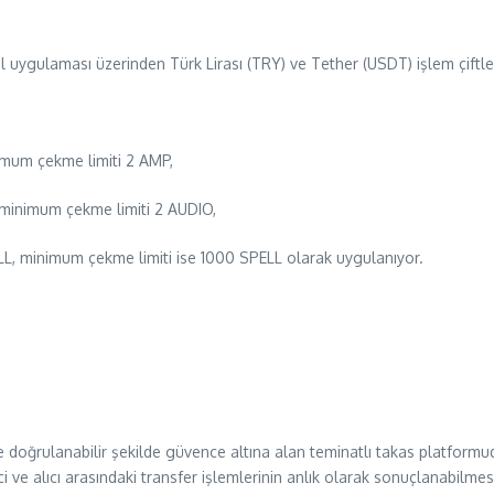
l uygulaması üzerinden Türk Lirası (TRY) ve Tether (USDT) işlem çiftler
um çekme limiti 2 AMP,
inimum çekme limiti 2 AUDIO,
 minimum çekme limiti ise 1000 SPELL olarak uygulanıyor.
 ve doğrulanabilir şekilde güvence altına alan teminatlı takas platformud
ici ve alıcı arasındaki transfer işlemlerinin anlık olarak sonuçlanabilme