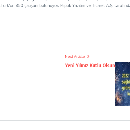
cTurk’ün 850 çalışanı bulunuyor. Eliptik Yazılım ve Ticaret A.Ş. tarafın
Next Article
Yeni Yılınız Kutlu Olsun