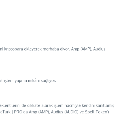
3 yeni kriptopara ekleyerek merhaba diyor. Amp (AMP), Audius
aat işlem yapma imkânı sağlıyor.
eklentilerini de dikkate alarak işlem hacmiyle kendini kanıtlamış
 BtcTurk | PRO’da Amp (AMP), Audius (AUDIO) ve Spell Token’ı