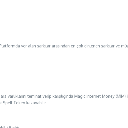
atformda yer alan şarkılar arasından en çok dinlenen şarkılar ve müzik
ra varlıklarını teminat verip karşılığında Magic Internet Money (MIM) isi
ak Spell Token kazanabilir.
ahil 48 oldu