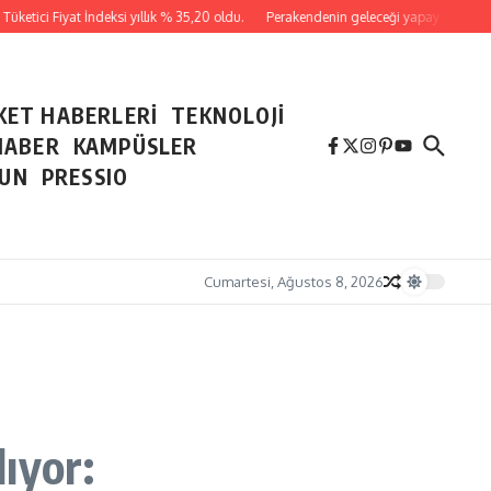
tici Fiyat İndeksi yıllık % 35,20 oldu.
Perakendenin geleceği yapay zeka ile yazı
KET HABERLERİ
TEKNOLOJİ
HABER
KAMPÜSLER
NUN
PRESSIO
Cumartesi, Ağustos 8, 2026
lıyor: