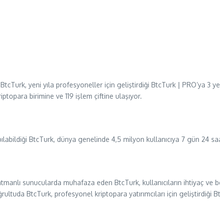
an BtcTurk, yeni yıla profesyoneller için geliştirdiği BtcTurk | PRO’ya 
ptopara birimine ve 119 işlem çiftine ulaşıyor.
pılabildiği BtcTurk, dünya genelinde 4,5 milyon kullanıcıya 7 gün 24 s
 katmanlı sunucularda muhafaza eden BtcTurk, kullanıcıların ihtiyaç ve b
ultuda BtcTurk, profesyonel kriptopara yatırımcıları için geliştirdiği