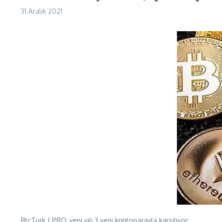
31 Aralık 2021
BtcTurk | PRO, yeni yılı 3 yeni kriptoparayla karşılıyor: