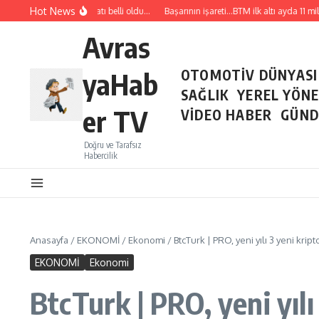
İçeriğe atla
Hot News
Temmuz ayı ihracatı belli oldu…
Başarının işareti…BTM ilk altı ayda 11 milyon 
Avras
yaHab
OTOMOTİV DÜNYASI
SAĞLIK
YEREL YÖN
er TV
VİDEO HABER
GÜND
Doğru ve Tarafsız
Habercilik
Anasayfa
/
EKONOMİ
/
Ekonomi
/
BtcTurk | PRO, yeni yılı 3 yeni kript
EKONOMİ
Ekonomi
BtcTurk | PRO, yeni yılı