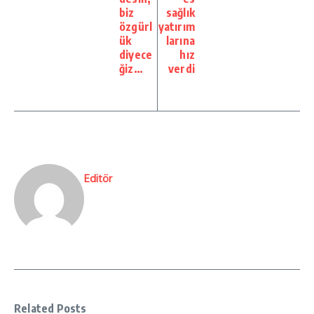
biz
sağlık
özgürl
yatırım
ük
larına
diyece
hız
ğiz…
verdi
Editör
Related Posts