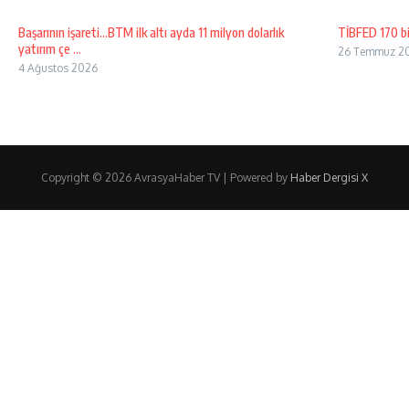
Başarının işareti…BTM ilk altı ayda 11 milyon dolarlık
TİBFED 170 bi
yatırım çe ...
26 Temmuz 2
4 Ağustos 2026
Copyright © 2026 AvrasyaHaber TV | Powered by
Haber Dergisi X