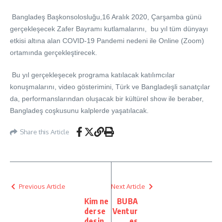
Bangladeş Başkonsolosluğu,
16 Aralık 2020, Çarşamba günü
gerçekleşecek Zafer Bayramı kutlamalarını, bu yıl tüm dünyayı
etkisi altına alan COVID-19 Pandemi nedeni ile Online (Zoom)
ortamında gerçekleştirecek.
Bu yıl gerçekleşecek programa katılacak katılımcılar
konuşmalarını, video gösterimini, Türk ve Bangladeşli sanatçılar
da, performanslarından oluşacak bir kültürel show ile beraber,
Bangladeş coşkusunu kalplerde yaşatılacak.
Share this Article
Previous Article
Next Article
Kim ne
BUBA
derse
Ventur
desin,
es