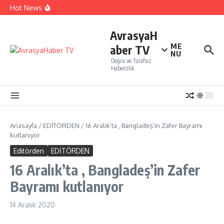
İçeriğe atla
İTO’ya göre, Tüketici Fiyat İndeksi yıllık % 35,20 oldu.
Hot News
Perakendenin geleceği yapay zeka ile yazıldı
İBB Şehir Tiyatrolarında ,Açık Hava Yaz Oyunları
başlıyor…
AvrasyaH
ME
aber TV
NU
Doğru ve Tarafsız
Habercilik
Anasayfa
/
EDİTÖRDEN
/
16 Aralık’ta , Bangladeş’in Zafer Bayramı
kutlanıyor
Editörden
EDİTÖRDEN
16 Aralık’ta , Bangladeş’in Zafer
Bayramı kutlanıyor
14 Aralık 2020