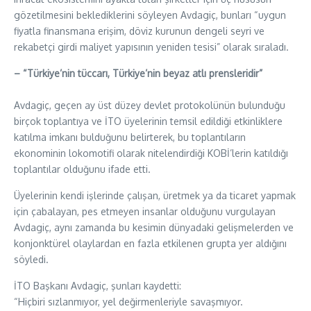
gözetilmesini beklediklerini söyleyen Avdagiç, bunları “uygun
fiyatla finansmana erişim, döviz kurunun dengeli seyri ve
rekabetçi girdi maliyet yapısının yeniden tesisi” olarak sıraladı.
– “Türkiye’nin tüccarı, Türkiye’nin beyaz atlı prensleridir”
Avdagiç, geçen ay üst düzey devlet protokolünün bulunduğu
birçok toplantıya ve İTO üyelerinin temsil edildiği etkinliklere
katılma imkanı bulduğunu belirterek, bu toplantıların
ekonominin lokomotifi olarak nitelendirdiği KOBİ’lerin katıldığı
toplantılar olduğunu ifade etti.
Üyelerinin kendi işlerinde çalışan, üretmek ya da ticaret yapmak
için çabalayan, pes etmeyen insanlar olduğunu vurgulayan
Avdagiç, aynı zamanda bu kesimin dünyadaki gelişmelerden ve
konjonktürel olaylardan en fazla etkilenen grupta yer aldığını
söyledi.
İTO Başkanı Avdagiç, şunları kaydetti:
“Hiçbiri sızlanmıyor, yel değirmenleriyle savaşmıyor.