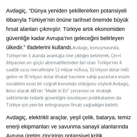
Avdagiç, “Dünya yeniden şekillenirken potansiyeli
itibarıyla Türkiye’nin önüne tarihsel
önemde
büyük
fırsat alanları çıkmıştır. Türkiye artık ekonomiden
güvenliğe kadar Avrupa’nın geleceğini belirleyen
ülkedir.” ifadelerini kullandı.
Avdagiç, konuşmasında,
Türkiye’nin 3 alanda avantajla öne çıktığını belirterek, Çin+1
ihtiyacının en güçlü alternatiflerinden biri olan Türkiye’nin 4
saatlik uçuş mesafesiyle 1,3 milyar nüfusa, 32 trilyon dolar milli
gelire ve 10 trilyon
dolar
ithalat hacmine sahip pazarlara erişim
sunabilen eşsiz bir coğrafi konumda
olduğu
n
u
söyledi.Avdagiç,
ikinci olarak AB’nin “Made in EU” çerçevesi ve stratejik
sektörlerde tedarik güvenliğini önceleyen politikalarının da
Türkiye için yeni bir entegrasyon fırsatı sağladığını belirtti.
Avdagiç, elektrikli araçlar, yeşil çelik, batarya, temiz
enerji ekipmanları ve savunma sanayii alanlarında
Avrupa üretim zincirinin potansiyel kritik