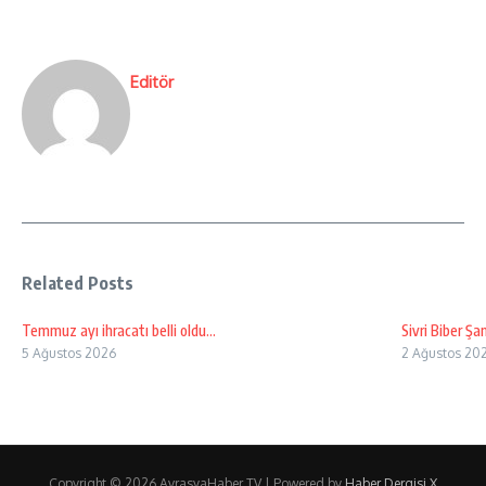
Editör
Related Posts
Temmuz ayı ihracatı belli oldu…
Sivri Biber Ş
5 Ağustos 2026
2 Ağustos 20
Copyright © 2026 AvrasyaHaber TV | Powered by
Haber Dergisi X