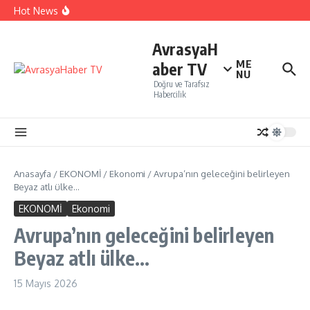
İçeriğe atla
İTO’ya göre, Tüketici Fiyat İndeksi yıllık % 35,20 oldu.
Hot News
Perakendenin geleceği yapay zeka ile yazıldı
İBB Şehir Tiyatrolarında ,Açık Hava Yaz Oyunları
başlıyor…
AvrasyaH
ME
aber TV
NU
Doğru ve Tarafsız
Habercilik
Anasayfa
/
EKONOMİ
/
Ekonomi
/
Avrupa’nın geleceğini belirleyen
Beyaz atlı ülke…
EKONOMİ
Ekonomi
Avrupa’nın geleceğini belirleyen
Beyaz atlı ülke…
15 Mayıs 2026