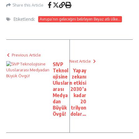
Share this Article
Etiketlendi:
Avrupa’nın geleceğini belirleyen Beyaz atlı ülke...
Previous Article
Next Article
SIVP
Teknol
Yapay
ojisine
zekanı
Uluslar
n etkisi
arası
2030’a
Medya
kadar
dan
20
Büyük
trilyon
Övgü!
dolar…