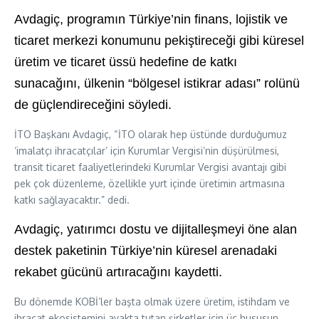
Avdagiç, programın Türkiye’nin finans, lojistik ve
ticaret merkezi konumunu
pekiştireceği
gibi küresel
üretim ve ticaret üssü hedefine de katkı
sunacağını, ülkenin “bölgesel istikrar adası” rolünü
de güçlendireceğini söyledi.
İTO Başkanı Avdagiç, “İTO olarak hep üstünde durduğumuz
‘imalatçı ihracatçılar’ için Kurumlar
Vergisi’nin
düşürülmesi,
transit ticaret faaliyetlerindeki Kurumlar Vergisi avantajı gibi
pek çok düzenleme, özellikle yurt içinde üretimin artmasına
katkı sağlayacaktır.” dedi.
Avdagiç, yatırımcı dostu ve
dijitalleşmeyi
öne alan
destek paketinin Türkiye’nin küresel arenadaki
rekabet gücünü artıracağını kaydetti.
Bu dönemde KOBİ’ler başta olmak üzere üretim, istihdam ve
ihracat ekosistemini ayakta tutan şirketler için üç hususun