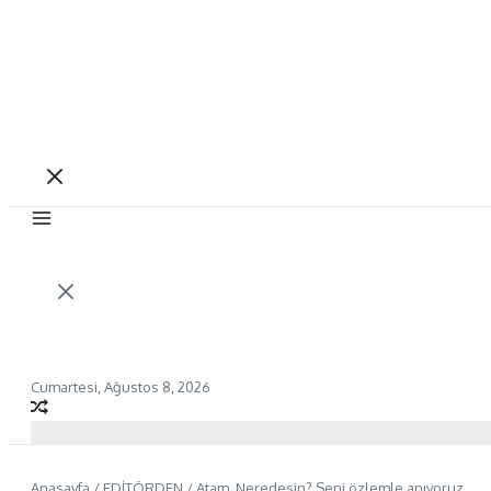
Cumartesi, Ağustos 8, 2026
Anasayfa
/
EDİTÖRDEN
/
Atam, Neredesin? Seni özlemle anıyoruz…