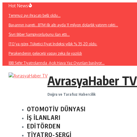
İçeriğe
Hot News
atla
Temmuz ayı ihracatı belli oldu…
Başarının işareti…BTM ilk altı ayda 11 milyon dolarlık yatırım çekti…
Sivri Biber Şampiyonluğunu ilan etti…
İTO’ya göre, Tüketici Fiyat İndeksi yıllık % 35,20 oldu.
Perakendenin geleceği yapay zeka ile yazıldı
İBB Şehir Tiyatrolarında ,Açık Hava Yaz Oyunları başlıyor…
AvrasyaHaber TV
Doğru ve Tarafsız Habercilik
OTOMOTİV DÜNYASI
İŞ İLANLARI
EDİTÖRDEN
TİYATRO-SERGİ