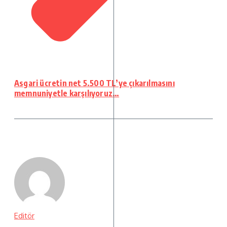
Asgari ücretin net 5.500 TL’ye çıkarılmasını
memnuniyetle karşılıyoruz…
Editör