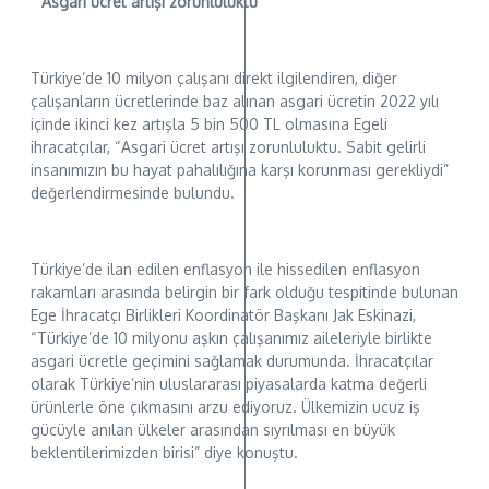
“Asgari ücret artışı zorunluluktu”
Türkiye’de 10 milyon çalışanı direkt ilgilendiren, diğer
çalışanların ücretlerinde baz alınan asgari ücretin 2022 yılı
içinde ikinci kez artışla 5 bin 500 TL olmasına Egeli
ihracatçılar, “Asgari ücret artışı zorunluluktu. Sabit gelirli
insanımızın bu hayat pahalılığına karşı korunması gerekliydi”
değerlendirmesinde bulundu.
Türkiye’de ilan edilen enflasyon ile hissedilen enflasyon
rakamları arasında belirgin bir fark olduğu tespitinde bulunan
Ege İhracatçı Birlikleri Koordinatör Başkanı Jak Eskinazi,
“Türkiye’de 10 milyonu aşkın çalışanımız aileleriyle birlikte
asgari ücretle geçimini sağlamak durumunda. İhracatçılar
olarak Türkiye’nin uluslararası piyasalarda katma değerli
ürünlerle öne çıkmasını arzu ediyoruz. Ülkemizin ucuz iş
gücüyle anılan ülkeler arasından sıyrılması en büyük
beklentilerimizden birisi” diye konuştu.