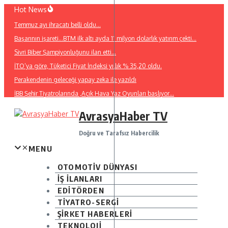
İçeriğe
Hot News
atla
Temmuz ayı ihracatı belli oldu…
Başarının işareti…BTM ilk altı ayda 11 milyon dolarlık yatırım çekti…
Sivri Biber Şampiyonluğunu ilan etti…
İTO’ya göre, Tüketici Fiyat İndeksi yıllık % 35,20 oldu.
Perakendenin geleceği yapay zeka ile yazıldı
İBB Şehir Tiyatrolarında ,Açık Hava Yaz Oyunları başlıyor…
AvrasyaHaber TV
Doğru ve Tarafsız Habercilik
MENU
OTOMOTİV DÜNYASI
İŞ İLANLARI
EDİTÖRDEN
TİYATRO-SERGİ
ŞİRKET HABERLERİ
TEKNOLOJİ