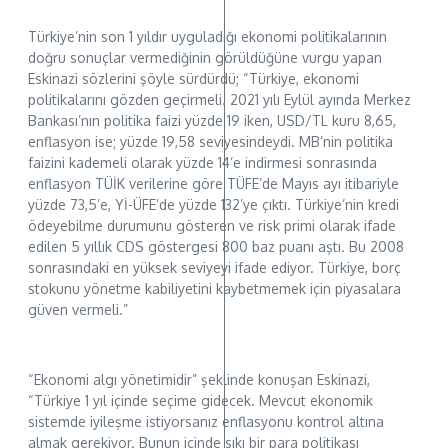
Türkiye’nin son 1 yıldır uyguladığı ekonomi politikalarının
doğru sonuçlar vermediğinin görüldüğüne vurgu yapan
Eskinazi sözlerini şöyle sürdürdü; “Türkiye, ekonomi
politikalarını gözden geçirmeli. 2021 yılı Eylül ayında Merkez
Bankası’nın politika faizi yüzde 19 iken, USD/TL kuru 8,65,
enflasyon ise; yüzde 19,58 seviyesindeydi. MB’nin politika
faizini kademeli olarak yüzde 14’e indirmesi sonrasında
enflasyon TÜİK verilerine göre TÜFE’de Mayıs ayı itibariyle
yüzde 73,5’e, Yİ-ÜFE’de yüzde 132’ye çıktı. Türkiye’nin kredi
ödeyebilme durumunu gösteren ve risk primi olarak ifade
edilen 5 yıllık CDS göstergesi 800 baz puanı aştı. Bu 2008
sonrasındaki en yüksek seviyeyi ifade ediyor. Türkiye, borç
stokunu yönetme kabiliyetini kaybetmemek için piyasalara
güven vermeli.”
“Ekonomi algı yönetimidir” şeklinde konuşan Eskinazi,
“Türkiye 1 yıl içinde seçime gidecek. Mevcut ekonomik
sistemde iyileşme istiyorsanız enflasyonu kontrol altına
almak gerekiyor. Bunun içinde sıkı bir para politikası