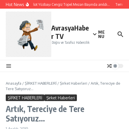
İçeriğe atla
Hot News
Şehit Pilot Yüzbaşı Cengiz Topel Mezarı Başında anıldı…
Temmuz ay
AvrasyaHabe
ME
r TV
NU
Doğru ve Tarafsız Habercilik
Anasayfa
/
ŞİRKET HABERLERİ
/
Şirket Haberleri
/
Artık, Tereciye de
Tere Satıyoruz…
ŞİRKET HABERLERİ
Şirket Haberleri
Artık, Tereciye de Tere
Satıyoruz…
1 Aralık 2019