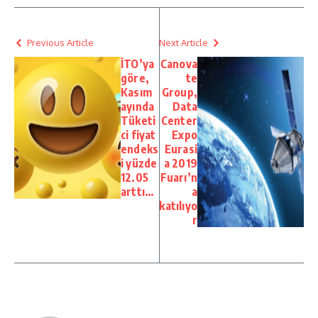
Previous Article
Next Article
İTO’ya
Canova
göre,
te
Kasım
Group,
ayında
Data
Tüketi
Center
ci fiyat
Expo
endeks
Eurasi
i yüzde
a 2019
12.05
Fuarı’n
arttı…
a
katılıyo
r