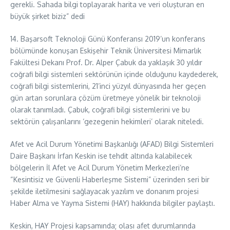
gerekli. Sahada bilgi toplayarak harita ve veri oluşturan en
büyük şirket biziz” dedi
14. Başarsoft Teknoloji Günü Konferansı 2019’un konferans
bölümünde konuşan Eskişehir Teknik Üniversitesi Mimarlık
Fakültesi Dekanı Prof. Dr. Alper Çabuk da yaklaşık 30 yıldır
coğrafi bilgi sistemleri sektörünün içinde olduğunu kaydederek,
coğrafi bilgi sistemlerini, 21’inci yüzyıl dünyasında her geçen
gün artan sorunlara çözüm üretmeye yönelik bir teknoloji
olarak tanımladı. Çabuk, coğrafi bilgi sistemlerini ve bu
sektörün çalışanlarını ‘gezegenin hekimleri’ olarak niteledi.
Afet ve Acil Durum Yönetimi Başkanlığı (AFAD) Bilgi Sistemleri
Daire Başkanı İrfan Keskin ise tehdit altında kalabilecek
bölgelerin İl Afet ve Acil Durum Yönetim Merkezleri’ne
“Kesintisiz ve Güvenli Haberleşme Sistemi” üzerinden seri bir
şekilde iletilmesini sağlayacak yazılım ve donanım projesi
Haber Alma ve Yayma Sistemi (HAY) hakkında bilgiler paylaştı.
Keskin, HAY Projesi kapsamında; olası afet durumlarında