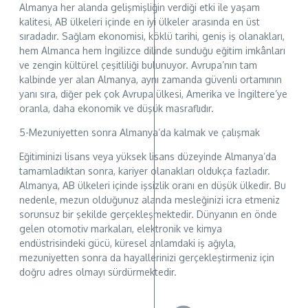
Almanya her alanda gelişmişliğin verdiği etki ile yaşam
kalitesi, AB ülkeleri içinde en iyi ülkeler arasında en üst
sıradadır. Sağlam ekonomisi, köklü tarihi, geniş iş olanakları,
hem Almanca hem İngilizce dilinde sunduğu eğitim imkânları
ve zengin kültürel çeşitliliği bulunuyor. Avrupa’nın tam
kalbinde yer alan Almanya, aynı zamanda güvenli ortamının
yanı sıra, diğer pek çok Avrupa ülkesi, Amerika ve İngiltere’ye
oranla, daha ekonomik ve düşük masraflıdır.
5-Mezuniyetten sonra Almanya’da kalmak ve çalışmak
Eğitiminizi lisans veya yüksek lisans düzeyinde Almanya’da
tamamladıktan sonra, kariyer olanakları oldukça fazladır.
Almanya, AB ülkeleri içinde işsizlik oranı en düşük ülkedir. Bu
nedenle, mezun olduğunuz alanda mesleğinizi icra etmeniz
sorunsuz bir şekilde gerçekleşmektedir. Dünyanın en önde
gelen otomotiv markaları, elektronik ve kimya
endüstrisindeki gücü, küresel anlamdaki iş ağıyla,
mezuniyetten sonra da hayallerinizi gerçekleştirmeniz için
doğru adres olmayı sürdürmektedir.