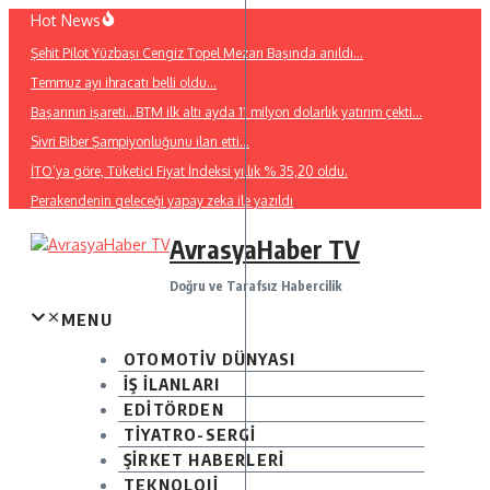
İçeriğe
Hot News
atla
Şehit Pilot Yüzbaşı Cengiz Topel Mezarı Başında anıldı…
Temmuz ayı ihracatı belli oldu…
Başarının işareti…BTM ilk altı ayda 11 milyon dolarlık yatırım çekti…
Sivri Biber Şampiyonluğunu ilan etti…
İTO’ya göre, Tüketici Fiyat İndeksi yıllık % 35,20 oldu.
Perakendenin geleceği yapay zeka ile yazıldı
AvrasyaHaber TV
Doğru ve Tarafsız Habercilik
MENU
OTOMOTİV DÜNYASI
İŞ İLANLARI
EDİTÖRDEN
TİYATRO-SERGİ
ŞİRKET HABERLERİ
TEKNOLOJİ