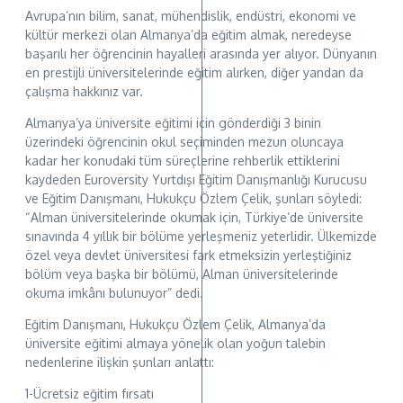
Avrupa’nın bilim, sanat, mühendislik, endüstri, ekonomi ve
kültür merkezi olan Almanya’da eğitim almak, neredeyse
başarılı her öğrencinin hayalleri arasında yer alıyor. Dünyanın
en prestijli üniversitelerinde eğitim alırken, diğer yandan da
çalışma hakkınız var.
Almanya’ya üniversite eğitimi için gönderdiği 3 binin
üzerindeki öğrencinin okul seçiminden mezun oluncaya
kadar her konudaki tüm süreçlerine rehberlik ettiklerini
kaydeden Euroversity Yurtdışı Eğitim Danışmanlığı Kurucusu
ve Eğitim Danışmanı, Hukukçu Özlem Çelik, şunları söyledi:
“Alman üniversitelerinde okumak için, Türkiye’de üniversite
sınavında 4 yıllık bir bölüme yerleşmeniz yeterlidir. Ülkemizde
özel veya devlet üniversitesi fark etmeksizin yerleştiğiniz
bölüm veya başka bir bölümü, Alman üniversitelerinde
okuma imkânı bulunuyor” dedi.
Eğitim Danışmanı, Hukukçu Özlem Çelik, Almanya’da
üniversite eğitimi almaya yönelik olan yoğun talebin
nedenlerine ilişkin şunları anlattı:
1-Ücretsiz eğitim fırsatı