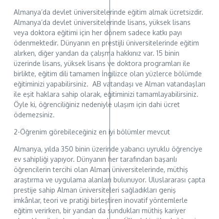
Almanya’da devlet üniversitelerinde eğitim almak ücretsizdir.
Almanya’da devlet üniversitelerinde lisans, yüksek lisans
veya doktora eğitimi için her dönem sadece katkı payı
ödenmektedir. Dünyanın en prestijli üniversitelerinde eğitim
alırken, diğer yandan da çalışma hakkınız var. 15 binin
üzerinde lisans, yüksek lisans ve doktora programları ile
birlikte, eğitim dili tamamen İngilizce olan yüzlerce bölümde
eğitiminizi yapabilirsiniz. AB vatandaşı ve Alman vatandaşları
ile eşit haklara sahip olarak, eğitiminizi tamamlayabilirsiniz.
Öyle ki, öğrenciliğiniz nedeniyle ulaşım için dahi ücret
ödemezsiniz.
2-Öğrenim görebileceğiniz en iyi bölümler mevcut
Almanya, yılda 350 binin üzerinde yabancı uyruklu öğrenciye
ev sahipliği yapıyor. Dünyanın her tarafından başarılı
öğrencilerin tercihi olan Alman üniversitelerinde, müthiş
araştırma ve uygulama alanları bulunuyor. Uluslararası çapta
prestije sahip Alman üniversiteleri sağladıkları geniş
imkânlar, teori ve pratiği birleştiren inovatif yöntemlerle
eğitim verirken, bir yandan da sundukları müthiş kariyer