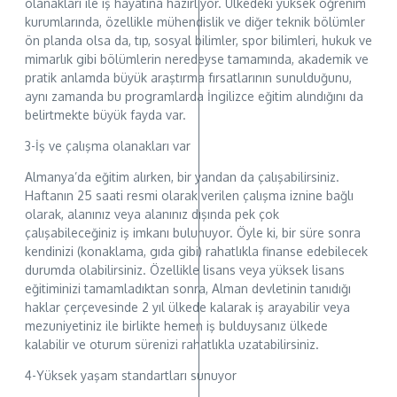
olanakları ile iş hayatına hazırlıyor. Ülkedeki yüksek öğrenim
kurumlarında, özellikle mühendislik ve diğer teknik bölümler
ön planda olsa da, tıp, sosyal bilimler, spor bilimleri, hukuk ve
mimarlık gibi bölümlerin neredeyse tamamında, akademik ve
pratik anlamda büyük araştırma fırsatlarının sunulduğunu,
aynı zamanda bu programlarda İngilizce eğitim alındığını da
belirtmekte büyük fayda var.
3-İş ve çalışma olanakları var
Almanya’da eğitim alırken, bir yandan da çalışabilirsiniz.
Haftanın 25 saati resmi olarak verilen çalışma iznine bağlı
olarak, alanınız veya alanınız dışında pek çok
çalışabileceğiniz iş imkanı bulunuyor. Öyle ki, bir süre sonra
kendinizi (konaklama, gıda gibi) rahatlıkla finanse edebilecek
durumda olabilirsiniz. Özellikle lisans veya yüksek lisans
eğitiminizi tamamladıktan sonra, Alman devletinin tanıdığı
haklar çerçevesinde 2 yıl ülkede kalarak iş arayabilir veya
mezuniyetiniz ile birlikte hemen iş bulduysanız ülkede
kalabilir ve oturum sürenizi rahatlıkla uzatabilirsiniz.
4-Yüksek yaşam standartları sunuyor