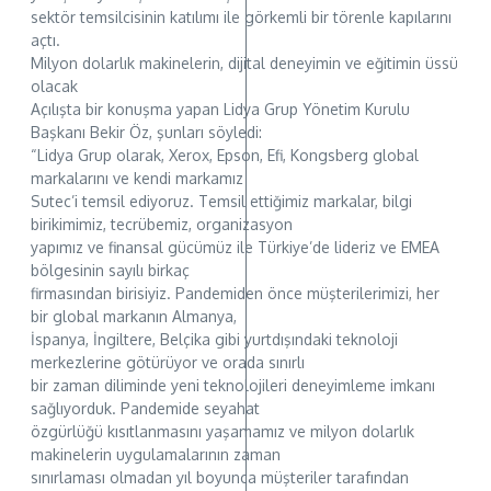
sektör temsilcisinin katılımı ile görkemli bir törenle kapılarını
açtı.
Milyon dolarlık makinelerin, dijital deneyimin ve eğitimin üssü
olacak
Açılışta bir konuşma yapan Lidya Grup Yönetim Kurulu
Başkanı Bekir Öz, şunları söyledi:
“Lidya Grup olarak, Xerox, Epson, Efi, Kongsberg global
markalarını ve kendi markamız
Sutec’i temsil ediyoruz. Temsil ettiğimiz markalar, bilgi
birikimimiz, tecrübemiz, organizasyon
yapımız ve finansal gücümüz ile Türkiye’de lideriz ve EMEA
bölgesinin sayılı birkaç
firmasından birisiyiz. Pandemiden önce müşterilerimizi, her
bir global markanın Almanya,
İspanya, İngiltere, Belçika gibi yurtdışındaki teknoloji
merkezlerine götürüyor ve orada sınırlı
bir zaman diliminde yeni teknolojileri deneyimleme imkanı
sağlıyorduk. Pandemide seyahat
özgürlüğü kısıtlanmasını yaşamamız ve milyon dolarlık
makinelerin uygulamalarının zaman
sınırlaması olmadan yıl boyunca müşteriler tarafından