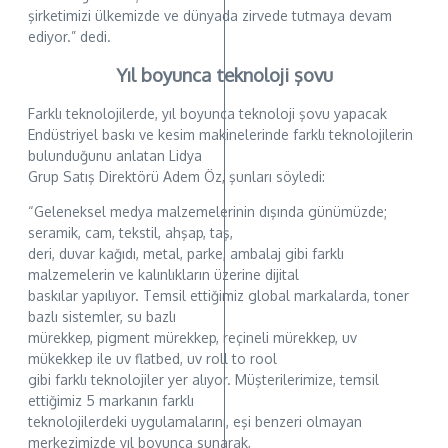
şirketimizi ülkemizde ve dünyada zirvede tutmaya devam
ediyor.” dedi.
Yıl boyunca teknoloji şovu
Farklı teknolojilerde, yıl boyunca teknoloji şovu yapacak
Endüstriyel baskı ve kesim makinelerinde farklı teknolojilerin
bulunduğunu anlatan Lidya
Grup Satış Direktörü Adem Öz, şunları söyledi:
“Geleneksel medya malzemelerinin dışında günümüzde;
seramik, cam, tekstil, ahşap, taş,
deri, duvar kağıdı, metal, parke, ambalaj gibi farklı
malzemelerin ve kalınlıkların üzerine dijital
baskılar yapılıyor. Temsil ettiğimiz global markalarda, toner
bazlı sistemler, su bazlı
mürekkep, pigment mürekkep, reçineli mürekkep, uv
mükekkep ile uv flatbed, uv roll to rool
gibi farklı teknolojiler yer alıyor. Müşterilerimize, temsil
ettiğimiz 5 markanın farklı
teknolojilerdeki uygulamalarını, eşi benzeri olmayan
merkezimizde yıl boyunca sunarak,