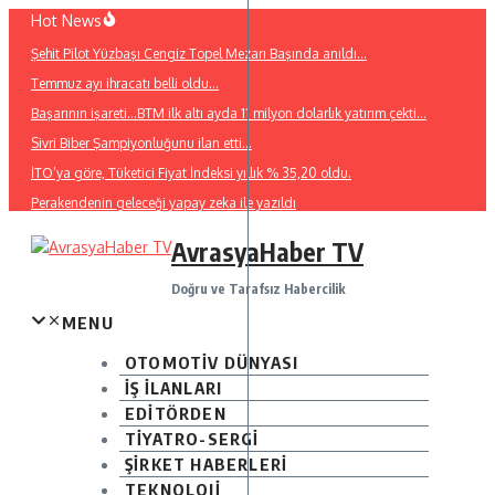
İçeriğe
Hot News
atla
Şehit Pilot Yüzbaşı Cengiz Topel Mezarı Başında anıldı…
Temmuz ayı ihracatı belli oldu…
Başarının işareti…BTM ilk altı ayda 11 milyon dolarlık yatırım çekti…
Sivri Biber Şampiyonluğunu ilan etti…
İTO’ya göre, Tüketici Fiyat İndeksi yıllık % 35,20 oldu.
Perakendenin geleceği yapay zeka ile yazıldı
AvrasyaHaber TV
Doğru ve Tarafsız Habercilik
MENU
OTOMOTİV DÜNYASI
İŞ İLANLARI
EDİTÖRDEN
TİYATRO-SERGİ
ŞİRKET HABERLERİ
TEKNOLOJİ