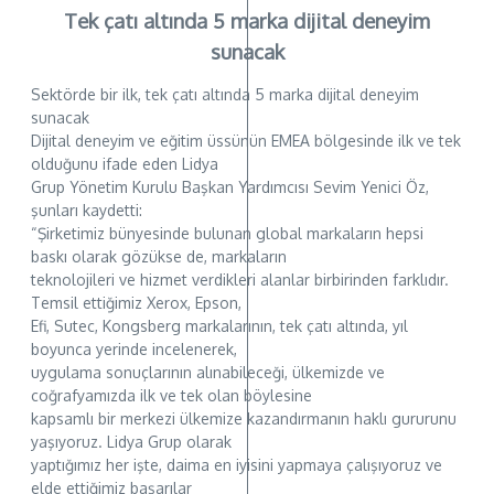
Tek çatı altında 5 marka dijital deneyim
sunacak
Sektörde bir ilk, tek çatı altında 5 marka dijital deneyim
sunacak
Dijital deneyim ve eğitim üssünün EMEA bölgesinde ilk ve tek
olduğunu ifade eden Lidya
Grup Yönetim Kurulu Başkan Yardımcısı Sevim Yenici Öz,
şunları kaydetti:
“Şirketimiz bünyesinde bulunan global markaların hepsi
baskı olarak gözükse de, markaların
teknolojileri ve hizmet verdikleri alanlar birbirinden farklıdır.
Temsil ettiğimiz Xerox, Epson,
Efi, Sutec, Kongsberg markalarının, tek çatı altında, yıl
boyunca yerinde incelenerek,
uygulama sonuçlarının alınabileceği, ülkemizde ve
coğrafyamızda ilk ve tek olan böylesine
kapsamlı bir merkezi ülkemize kazandırmanın haklı gururunu
yaşıyoruz. Lidya Grup olarak
yaptığımız her işte, daima en iyisini yapmaya çalışıyoruz ve
elde ettiğimiz başarılar