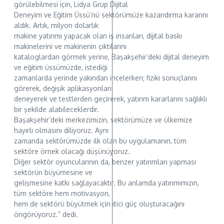
görülebilmesi için, Lidya Grup Dijital
Deneyim ve Eğitim Üssü’nü sektörümüze kazandırma kararını
aldık. Artık, milyon dolarlık
makine yatırımı yapacak olan iş insanları, dijital baskı
makinelerini ve makinenin çıktılarını
kataloglardan görmek yerine, Başakşehir’deki dijital deneyim
ve eğitim üssümüzde, istediği
zamanlarda yerinde yakından incelerken; fiziki sonuçlarını
görerek, değişik aplikasyonları
deneyerek ve testlerden geçirerek, yatırım kararlarını sağlıklı
bir şekilde alabileceklerdir.
Başakşehir’deki merkezimizin, sektörümüze ve ülkemize
hayırlı olmasını diliyoruz. Aynı
zamanda sektörümüzde ilk olan bu uygulamanın, tüm
sektöre örnek olacağı düşünüyoruz.
Diğer sektör oyuncularının da, benzer yatırımları yapması
sektörün büyümesine ve
gelişmesine katkı sağlayacaktır. Bu anlamda yatırımımızın,
tüm sektöre hem motivasyon,
hem de sektörü büyütmek için itici güç oluşturacağını
öngörüyoruz.” dedi.