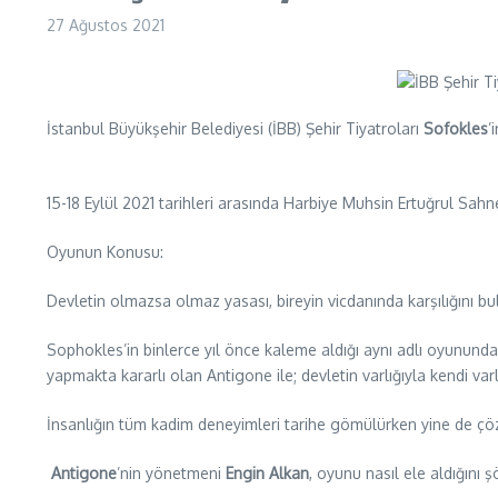
27 Ağustos 2021
İstanbul Büyükşehir Belediyesi (İBB) Şehir Tiyatroları
Sofokles
’
15-18 Eylül 2021 tarihleri arasında Harbiye Muhsin Ertuğrul Sah
Oyunun Konusu:
Devletin olmazsa olmaz yasası, bireyin vicdanında karşılığını bul
Sophokles’in binlerce yıl önce kaleme aldığı aynı adlı oyunundan
yapmakta kararlı olan Antigone ile; devletin varlığıyla kendi va
İnsanlığın tüm kadim deneyimleri tarihe gömülürken yine de çö
Antigone
’nin yönetmeni
Engin Alkan
, oyunu nasıl ele aldığını ş