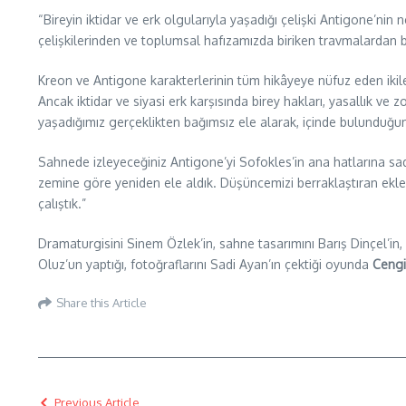
“Bireyin iktidar ve erk olgularıyla yaşadığı çelişki Antigone’ni
çelişkilerinden ve toplumsal hafızamızda biriken travmalarda
Kreon ve Antigone karakterlerinin tüm hikâyeye nüfuz eden ikilem
Ancak iktidar ve siyasi erk karşısında birey hakları, yasallık ve z
yaşadığımız gerçeklikten bağımsız ele alarak, içinde bulunduğu
Sahnede izleyeceğiniz Antigone’yi Sofokles’in ana hatlarına sadık
zemine göre yeniden ele aldık. Düşüncemizi berraklaştıran eklem
çalıştık.”
Dramaturgisini Sinem Özlek’in, sahne tasarımını Barış Dinçel’in
Oluz’un yaptığı, fotoğraflarını Sadi Ayan’ın çektiği oyunda
Cengi
Share this Article
Previous Article