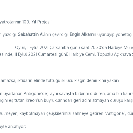
in yazdığı,
Sabahattin Ali
’nin çevirdiği,
Engin Alkan
’ın uyarlayıp yönettiği
Oyun, 1 Eylül 2021 Çarşamba günü saat 20:30’da Harbiye Muhsin
nesi’nde, 11 Eylül 2021 Cumartesi günü Harbiye Cemil Topuzlu Açıkhava
amazsa, iktidarın elinde tuttuğu iki ucu kızgın demir kimi yakar?
 uyarlanan Antigone’de; aynı savaşta birbirini öldüren, ama biri kahra
rlığını eş tutan Kreon’un buyruklarından geri adım atmayan duruşu karşı
zülmeyen, kaybolmayan çelişkilerimizi sahneye getiren “Antigone”, dü
öyle anlatıyor: