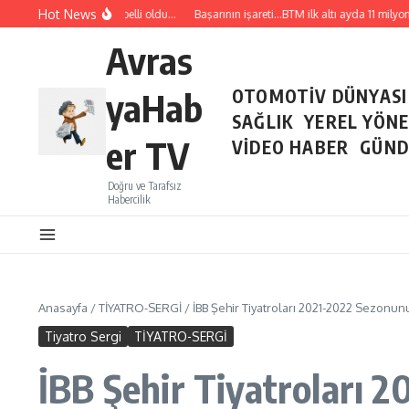
İçeriğe atla
Hot News
Temmuz ayı ihracatı belli oldu…
Başarının işareti…BTM ilk altı ayda 11 milyon d
Avras
yaHab
OTOMOTİV DÜNYASI
SAĞLIK
YEREL YÖN
er TV
VİDEO HABER
GÜND
Doğru ve Tarafsız
Habercilik
Anasayfa
/
TİYATRO-SERGİ
/
İBB Şehir Tiyatroları 2021-2022 Sezonun
Tiyatro Sergi
TİYATRO-SERGİ
İBB Şehir Tiyatroları 