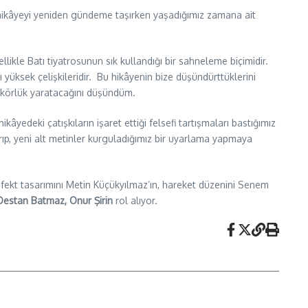
iş hikâyeyi yeniden gündeme taşırken yaşadığımız zamana ait
ikle Batı tiyatrosunun sık kullandığı bir sahneleme biçimidir.
sı yüksek çelişkileridir. Bu hikâyenin bize düşündürttüklerini
t körlük yaratacağını düşündüm.
yedeki çatışkıların işaret ettiği felsefi tartışmaları bastığımız
rıp, yeni alt metinler kurguladığımız bir uyarlama yapmaya
 efekt tasarımını Metin Küçükyılmaz’ın, hareket düzenini Senem
Destan Batmaz, Onur Şirin
rol alıyor.