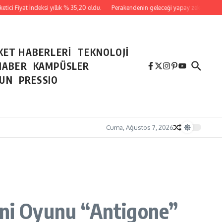
ci Fiyat İndeksi yıllık % 35,20 oldu.
Perakendenin geleceği yapay zeka ile yazıld
KET HABERLERİ
TEKNOLOJİ
HABER
KAMPÜSLER
NUN
PRESSIO
Cuma, Ağustos 7, 2026
eni Oyunu “Antigone”