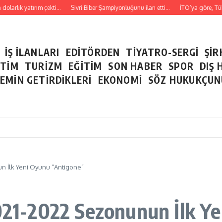
olarlık yatırım çekti…
Sivri Biber Şampiyonluğunu ilan etti…
İTO’ya göre, Tüketi
İŞ İLANLARI
EDİTÖRDEN
TİYATRO-SERGİ
ŞİR
ETİM
TURİZM
EĞİTİM
SON HABER
SPOR
DIŞ 
EMİN GETİRDİKLERİ
EKONOMİ
SÖZ HUKUKÇU
un İlk Yeni Oyunu “Antigone”
2021-2022 Sezonunun İlk Y