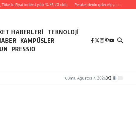
ketici Fiyat İndeksi yıllık % 35,20 oldu.
Perakendenin geleceği yapay zeka ile ya
KET HABERLERİ
TEKNOLOJİ
HABER
KAMPÜSLER
NUN
PRESSIO
Cuma, Ağustos 7, 2026