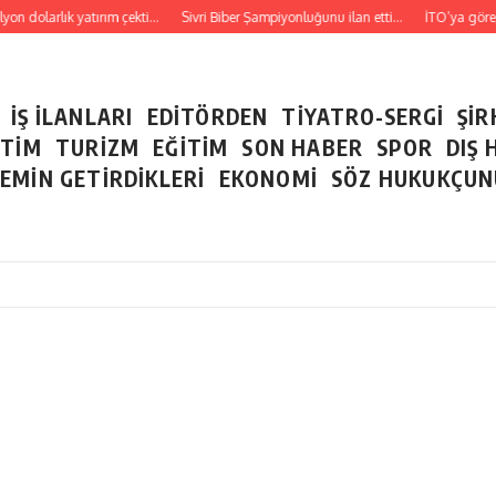
n dolarlık yatırım çekti…
Sivri Biber Şampiyonluğunu ilan etti…
İTO’ya göre, Tü
İŞ İLANLARI
EDİTÖRDEN
TİYATRO-SERGİ
ŞİR
ETİM
TURİZM
EĞİTİM
SON HABER
SPOR
DIŞ 
EMİN GETİRDİKLERİ
EKONOMİ
SÖZ HUKUKÇU