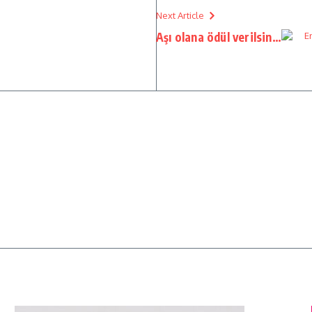
Next Article
Aşı olana ödül verilsin…