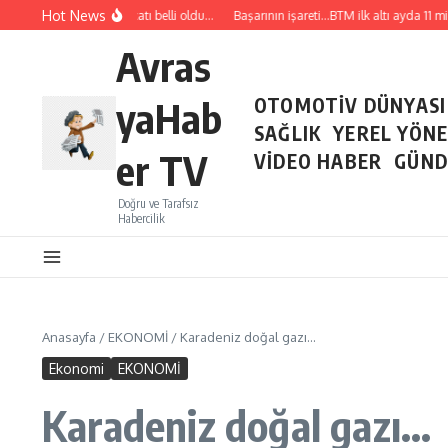
İçeriğe atla
Hot News
Temmuz ayı ihracatı belli oldu…
Başarının işareti…BTM ilk altı ayda 11 milyo
Avras
yaHab
OTOMOTİV DÜNYASI
SAĞLIK
YEREL YÖN
er TV
VİDEO HABER
GÜND
Doğru ve Tarafsız
Habercilik
Anasayfa
/
EKONOMİ
/
Karadeniz doğal gazı…
Ekonomi
EKONOMİ
Karadeniz doğal gazı…