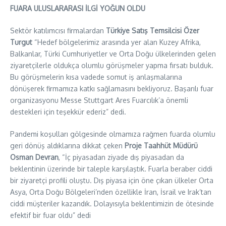
FUARA ULUSLARARASI İLGİ YOĞUN OLDU
Sektör katılımcısı firmalardan
Türkiye Satış Temsilcisi
Özer
Turgut
“Hedef bölgelerimiz arasında yer alan Kuzey Afrika,
Balkanlar, Türki Cumhuriyetler ve Orta Doğu ülkelerinden gelen
ziyaretçilerle oldukça olumlu görüşmeler yapma fırsatı bulduk.
Bu görüşmelerin kısa vadede somut iş anlaşmalarına
dönüşerek firmamıza katkı sağlamasını bekliyoruz. Başarılı fuar
organizasyonu Messe Stuttgart Ares Fuarcılık’a önemli
destekleri için teşekkür ederiz” dedi.
Pandemi koşulları gölgesinde olmamıza rağmen fuarda olumlu
geri dönüş aldıklarına dikkat çeken
Proje Taahhüt Müdürü
Osman Devran
, “İç piyasadan ziyade dış piyasadan da
beklentinin üzerinde bir taleple karşılaştık. Fuarla beraber ciddi
bir ziyaretçi profili oluştu. Dış piyasa için öne çıkan ülkeler Orta
Asya, Orta Doğu Bölgeleri’nden özellikle İran, İsrail ve Irak’tan
ciddi müşteriler kazandık. Dolayısıyla beklentimizin de ötesinde
efektif bir fuar oldu” dedi