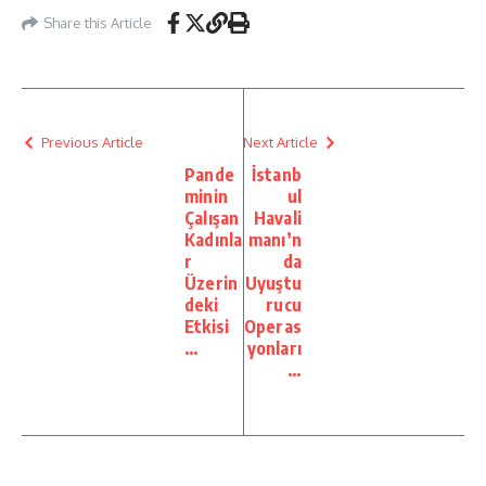
Share this Article
Previous Article
Next Article
Pande
İstanb
minin
ul
Çalışan
Havali
Kadınla
manı’n
r
da
Üzerin
Uyuştu
deki
rucu
Etkisi
Operas
…
yonları
…