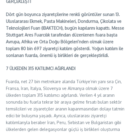
GERÇEKLEŞTİ
Dört gün boyunca ziyaretçilerine renkli görüntüler sunan 13.
Uluslararası Ekmek, Pasta Makineleri, Dondurma, Çikolata ve
Teknolojileri Fuarı (IBAKTECH), bugün kapılarını kapattı. Messe
Stuttgart Ares Fuarcılık tarafından düzenlenen fuara başta
Avrupa, Afrika ve Orta Doğu Bölgeleri’nden olmak üzere
toplam 80 bin 697 ziyaretçi katılım gösterdi. Yoğun katılım ile
sonlanan fuarda, önemli iş birlikleri de gerçekleştirildi.
7 ÜLKEDEN 315 KATILIMCI AĞIRLANDI
Fuarda, net 27 bin metrekare alanda Türkiye’nin yanı sıra Çin,
Fransa, İran, İtalya, Slovenya ve Almanya olmak üzere 7
ülkeden toplam 315 katılımcı ağırlandı. Verilen 4 yıl aranın
sonunda bu fuarla tekrar bir araya gelme fırsatı bulan sektör
temsilcileri ve ziyaretçiler aranın kapanmasından dolayı tatmin
edici bir buluşma yaşadı. Ayrıca, uluslararası ziyaretçi
katılımlarıyla beraber İran, Peru, Sırbistan ve Bulgaristan gibi
ülkelerden gelen delegasyonlar güçlü iş birlikleri oluşturma