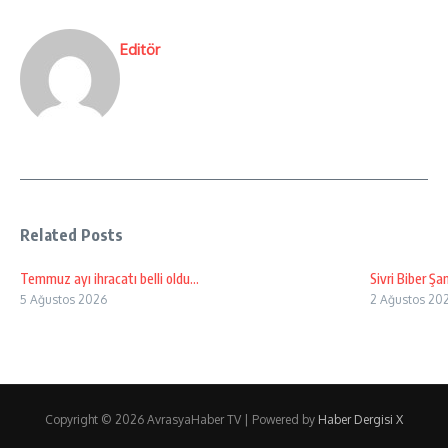
Editör
Related Posts
Temmuz ayı ihracatı belli oldu…
Sivri Biber Ş
5 Ağustos 2026
2 Ağustos 20
Copyright © 2026 AvrasyaHaber TV | Powered by
Haber Dergisi X