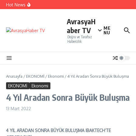
İçeriğe atla
İTO’ya göre, Tüketici Fiyat İndeksi yıllık % 35,20 oldu.
Hot News
Perakendenin geleceği yapay zeka ile yazıldı
İBB Şehir Tiyatrolarında ,Açık Hava Yaz Oyunları
başlıyor…
AvrasyaH
ME
aber TV
NU
Doğru ve Tarafsız
Habercilik
Anasayfa
/
EKONOMİ
/
Ekonomi
/
4 Yıl Aradan Sonra Büyük Buluşma
EKONOMİ
Ekonomi
4 Yıl Aradan Sonra Büyük Buluşma
13 Mart 2022
4 YIL ARADAN SONRA BÜYÜK BULUŞMA IBAKTECH’TE