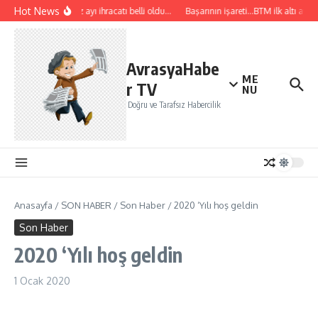
İçeriğe atla
Hot News
Temmuz ayı ihracatı belli oldu…
Başarının işareti…BTM ilk altı ayda 
AvrasyaHabe
ME
r TV
NU
Doğru ve Tarafsız Habercilik
Anasayfa
/
SON HABER
/
Son Haber
/
2020 ‘Yılı hoş geldin
Son Haber
2020 ‘Yılı hoş geldin
1 Ocak 2020