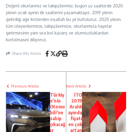
Değerli okurlarımız ve takipçilerimiz, bugün şu saatlerde 2020
yılının ocak ayının ilk saatlerini yaşamaktayız. 2019 yılının
getirdiği ağır krizlerden inşallah bu yıl kurtuluruz. 2020 yılının
tüm izleyenlerimize, takipçilerimize, okurlarımıza hayırlar
getirmesinin yanı sıra bol kazanç ve olumsuzluklardan
kurtulmasını diliyoruz.
Share this Article
Previous Article
Next Article
Türkiy
İTO
e’nin
2019
Otomo
Aralık
bili’ne
ayında
sahip
fiyatı
çıkacağ
en çok
ız
artan