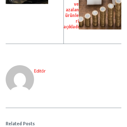
ve
azalan
ürünle
ri
açıkladı
Editör
Related Posts