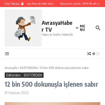
İçeriğe atla
Hot News
Temmuz ayı ihracatı belli oldu…
Başarının işareti…BTM ilk altı ayda 1
AvrasyaHabe
ME
r TV
NU
Doğru ve Tarafsız Habercilik
Anasayfa
/
EDİTÖRDEN
/
12 bin 500 dokunuşla işlenen sabır
Editörden
EDİTÖRDEN
12 bin 500 dokunuşla işlenen sabır
14 Haziran 2022