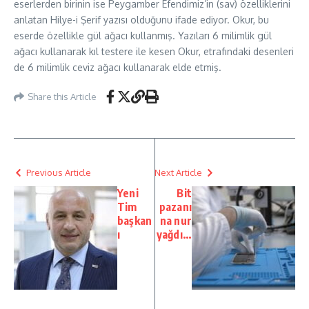
eserlerden birinin ise Peygamber Efendimiz’in (sav) özelliklerini
anlatan Hilye-i Şerif yazısı olduğunu ifade ediyor. Okur, bu
eserde özellikle gül ağacı kullanmış. Yazıları 6 milimlik gül
ağacı kullanarak kıl testere ile kesen Okur, etrafındaki desenleri
de 6 milimlik ceviz ağacı kullanarak elde etmiş.
Share this Article
Previous Article
Next Article
Yeni
Bit
Tim
pazanı
başkan
na nur
ı
yağdı…