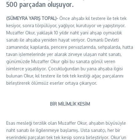
500 parçadan oluşuyor.
(SÜMEYRA YARIŞ TOPAL)-
Önce ahşabı kıl testere ile tek tek
kesiyor, sonra törpülüyor, yağlıyor, kurutuyor ve yapıştırıyor.
Muzaffer Okur, yaklaşık 10 yıldır naht yani ahşap oymacılık
sanatı ile ahşaba yeniden hayat veriyor. Osmanlı Devleti
zamanında; kapılarda, pencere pervazlarında, sehpalarda, hatta
tavan işlemelerinde yer alarak zirveye ulaşan naht sanatı,
günümüzde Muzaffer Okur gibi bu sanata gönül veren
isimlerce yaşatılıyor. Çocukluğundan bu yana ahşaba ilgisi
bulunan Okur, kıl testere ile tek tek kestiği ağaç parçalarını
birleştirerek ölümsüz eserler ortaya çıkarıyor.
BİR MİLİMLİK KESİM
Esas mesleği terzilik olan Muzaffer Okur, ahşabın büyüsüyle
naht sanatı ile ilgilenmeye başlamış. Usta sanatçı, her bir
eserindeki parçaları tek tek kesip sonra birleştiriyor. Okur’un