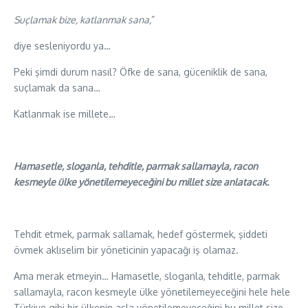
Suçlamak bize, katlanmak sana,
”
diye sesleniyordu ya…
Peki şimdi durum nasıl? Öfke de sana, güceniklik de sana,
suçlamak da sana…
Katlanmak ise millete…
Hamasetle, sloganla, tehditle, parmak sallamayla, racon
kesmeyle ülke yönetilemeyeceğini bu millet size anlatacak.
Tehdit etmek, parmak sallamak, hedef göstermek, şiddeti
övmek aklıselim bir yöneticinin yapacağı iş olamaz.
Ama merak etmeyin… Hamasetle, sloganla, tehditle, parmak
sallamayla, racon kesmeyle ülke yönetilemeyeceğini hele hele
Türkiye gibi bir ülkenin asla yönetilemeyeceğini bu millet size