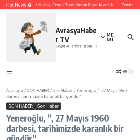
İçeriğe atla
Hot News
Şehit Pilot Yüzbaşı Cengiz Topel Mezarı Başında anıldı…
Temmuz ayı i
AvrasyaHabe
ME
r TV
NU
Doğru ve Tarafsız Habercilik
Anasayfa
/
SON HABER
/
Son Haber
/
Yeneroğlu, “, 27 Mayıs 1960
darbesi, tarihimizde karanlık bir gündür”…
SON HABER
Son Haber
Yeneroğlu, “, 27 Mayıs 1960
darbesi, tarihimizde karanlık bir
gündür”…