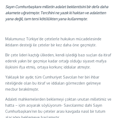
Sayın Cumhurbaşkanı milletin adalet beklentisini bir defa daha
akamete uğratmıştır. Tercihini ne yazık ki haktan ve adaletten
yana değil, tam tersi kötülükten yana kullanmıştır.
Malumunuz Türkiye’de çetelerle hukukun mücadelesinde
iktidarın desteği ile çeteler bir kez daha öne geçmiştir.
Bir çete lideri kaçtığı ülkeden, kendi işlediği bazı suçları da itiraf
ederek yakın bir geçmişe kadar ortağı olduğu siyaset-mafya
ilişkisini ifşa etmiş, ortaya korkunç iddialar atmıştır.
Yaklaşık bir aydır, tüm Cumhuriyet Savcıları her biri ihbar
niteliğinde olan bu itiraf ve iddiaları görmezden gelmeye
mecbur bırakılmıştır.
Adaleti mahkemelerden beklemeyi çoktan unutan milletimiz ve
hatta – içim acıyarak söylüyorum- Savcılarımız dahi Sayın
Cumhurbaşkanı’nın bu çeteler arası kavgada nasıl bir tutum
alacağını beklemeye başlamıştır.