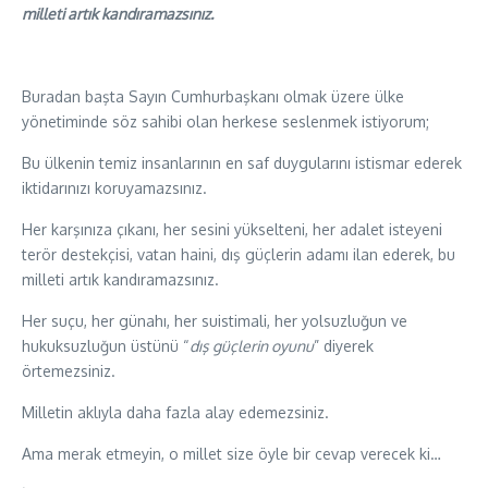
milleti artık kandıramazsınız.
Buradan başta Sayın Cumhurbaşkanı olmak üzere ülke
yönetiminde söz sahibi olan herkese seslenmek istiyorum;
Bu ülkenin temiz insanlarının en saf duygularını istismar ederek
iktidarınızı koruyamazsınız.
Her karşınıza çıkanı, her sesini yükselteni, her adalet isteyeni
terör destekçisi, vatan haini, dış güçlerin adamı ilan ederek, bu
milleti artık kandıramazsınız.
Her suçu, her günahı, her suistimali, her yolsuzluğun ve
hukuksuzluğun üstünü “
dış güçlerin oyunu
” diyerek
örtemezsiniz.
Milletin aklıyla daha fazla alay edemezsiniz.
Ama merak etmeyin, o millet size öyle bir cevap verecek ki…