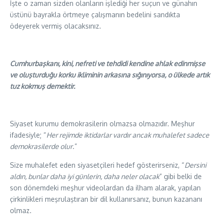
İşte o zaman sizden olanların işlediği her suçun ve günahın
üstünü bayrakla örtmeye çalışmanın bedelini sandıkta
ödeyerek vermiş olacaksınız.
Cumhurbaşkanı, kini, nefreti ve tehdidi kendine ahlak edinmişse
ve oluşturduğu korku ikliminin arkasına sığınıyorsa, o ülkede artık
tuz kokmuş demektir.
Siyaset kurumu demokrasilerin olmazsa olmazıdır. Meşhur
ifadesiyle; “
Her rejimde iktidarlar vardır ancak muhalefet sadece
demokrasilerde olur
.”
Size muhalefet eden siyasetçileri hedef gösterirseniz, “
Dersini
aldın, bunlar daha iyi günlerin, daha neler olacak
” gibi belki de
son dönemdeki meşhur videolardan da ilham alarak, yapılan
çirkinlikleri meşrulaştıran bir dil kullanırsanız, bunun kazananı
olmaz.