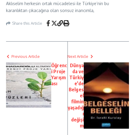
Aklıselim herkesin ortak mücadelesi ile Türkiye’nin bu
karanlıktan çıkacağına olan sonsuz inancımla,
Share this Article
Previous Article
Next Article
Öğrenc
Dünya
i Proje
da ve
Yarışm
Türkiy
ası
e’de
Belges
el
filmin
yaşadığ
ı
değişi
m