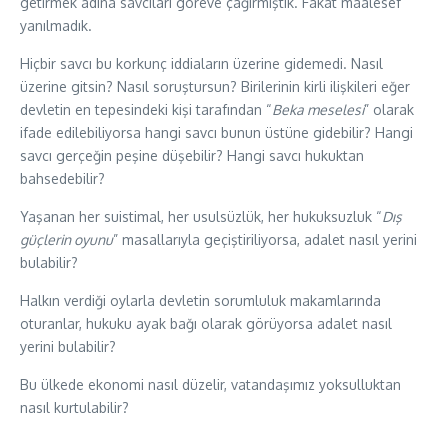
getirmek adına savcıları göreve çağırmıştık. Fakat maalesef
yanılmadık.
Hiçbir savcı bu korkunç iddiaların üzerine gidemedi. Nasıl
üzerine gitsin? Nasıl soruştursun? Birilerinin kirli ilişkileri eğer
devletin en tepesindeki kişi tarafından “
Beka meselesi
” olarak
ifade edilebiliyorsa hangi savcı bunun üstüne gidebilir? Hangi
savcı gerçeğin peşine düşebilir? Hangi savcı hukuktan
bahsedebilir?
Yaşanan her suistimal, her usulsüzlük, her hukuksuzluk “
Dış
güçlerin oyunu
” masallarıyla geçiştiriliyorsa, adalet nasıl yerini
bulabilir?
Halkın verdiği oylarla devletin sorumluluk makamlarında
oturanlar, hukuku ayak bağı olarak görüyorsa adalet nasıl
yerini bulabilir?
Bu ülkede ekonomi nasıl düzelir, vatandaşımız yoksulluktan
nasıl kurtulabilir?