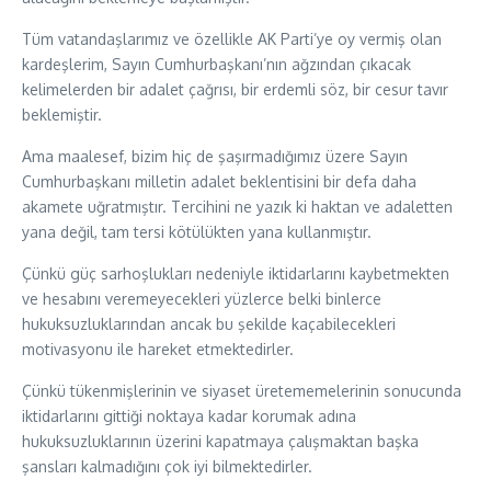
Tüm vatandaşlarımız ve özellikle AK Parti’ye oy vermiş olan
kardeşlerim, Sayın Cumhurbaşkanı’nın ağzından çıkacak
kelimelerden bir adalet çağrısı, bir erdemli söz, bir cesur tavır
beklemiştir.
Ama maalesef, bizim hiç de şaşırmadığımız üzere Sayın
Cumhurbaşkanı milletin adalet beklentisini bir defa daha
akamete uğratmıştır. Tercihini ne yazık ki haktan ve adaletten
yana değil, tam tersi kötülükten yana kullanmıştır.
Çünkü güç sarhoşlukları nedeniyle iktidarlarını kaybetmekten
ve hesabını veremeyecekleri yüzlerce belki binlerce
hukuksuzluklarından ancak bu şekilde kaçabilecekleri
motivasyonu ile hareket etmektedirler.
Çünkü tükenmişlerinin ve siyaset üretememelerinin sonucunda
iktidarlarını gittiği noktaya kadar korumak adına
hukuksuzluklarının üzerini kapatmaya çalışmaktan başka
şansları kalmadığını çok iyi bilmektedirler.