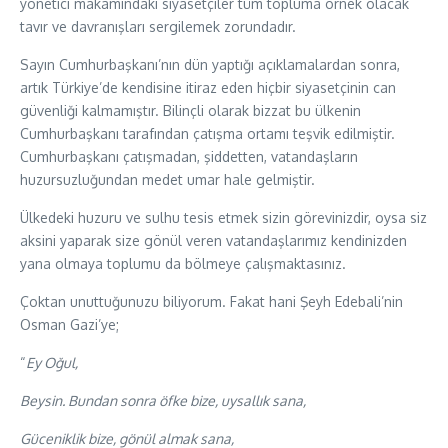
yönetici makamındaki siyasetçiler tüm topluma örnek olacak
tavır ve davranışları sergilemek zorundadır.
Sayın Cumhurbaşkanı’nın dün yaptığı açıklamalardan sonra,
artık Türkiye’de kendisine itiraz eden hiçbir siyasetçinin can
güvenliği kalmamıştır. Bilinçli olarak bizzat bu ülkenin
Cumhurbaşkanı tarafından çatışma ortamı teşvik edilmiştir.
Cumhurbaşkanı çatışmadan, şiddetten, vatandaşların
huzursuzluğundan medet umar hale gelmiştir.
Ülkedeki huzuru ve sulhu tesis etmek sizin görevinizdir, oysa siz
aksini yaparak size gönül veren vatandaşlarımız kendinizden
yana olmaya toplumu da bölmeye çalışmaktasınız.
Çoktan unuttuğunuzu biliyorum. Fakat hani Şeyh Edebali’nin
Osman Gazi’ye;
“
Ey Oğul,
Beysin. Bundan sonra öfke bize, uysallık sana,
Güceniklik bize, gönül almak sana,