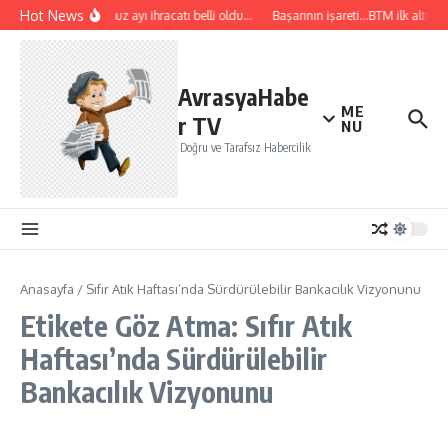
İçeriğe atla
Hot News
Temmuz ayı ihracatı belli oldu…
Başarının işareti…BTM ilk altı ayd
AvrasyaHabe
ME
r TV
NU
Doğru ve Tarafsız Habercilik
Anasayfa
/
Sıfır Atık Haftası’nda Sürdürülebilir Bankacılık Vizyonunu
Etikete Göz Atma: Sıfır Atık
Haftası’nda Sürdürülebilir
Bankacılık Vizyonunu