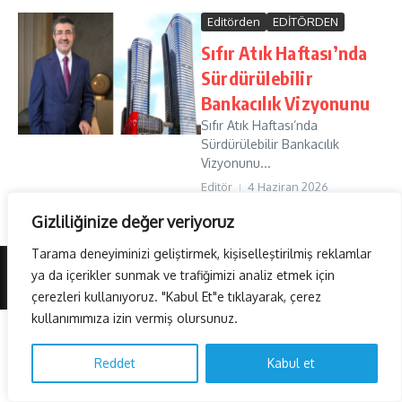
Editörden
EDİTÖRDEN
Sıfır Atık Haftası’nda
Sürdürülebilir
Bankacılık Vizyonunu
Sıfır Atık Haftası’nda
Sürdürülebilir Bankacılık
Vizyonunu...
Editör
4 Haziran 2026
Read More
Gizliliğinize değer veriyoruz
Tarama deneyiminizi geliştirmek, kişiselleştirilmiş reklamlar
ya da içerikler sunmak ve trafiğimizi analiz etmek için
Copyright © 2026 AvrasyaHaber TV | Powered by
Haber Dergisi X
çerezleri kullanıyoruz. "Kabul Et"e tıklayarak, çerez
kullanımımıza izin vermiş olursunuz.
Reddet
Kabul et
Türkçe