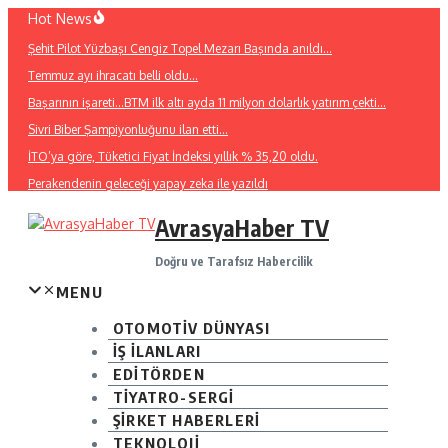
İçeriğe
Hot News
atla
Şehit Pilot Yüzbaşı Cengiz Topel Mezarı Başında anıldı…
Temmuz ayı ihracatı belli oldu…
Başarının işareti…BTM ilk altı ayda 11 milyon dolarlık yatırım çekti…
Sivri Biber Şampiyonluğunu ilan etti…
İTO’ya göre, Tüketici Fiyat İndeksi yıllık % 35,20 oldu.
Perakendenin geleceği yapay zeka ile yazıldı
AvrasyaHaber TV
Doğru ve Tarafsız Habercilik
MENU
OTOMOTİV DÜNYASI
İŞ İLANLARI
EDİTÖRDEN
TİYATRO-SERGİ
ŞİRKET HABERLERİ
TEKNOLOJİ