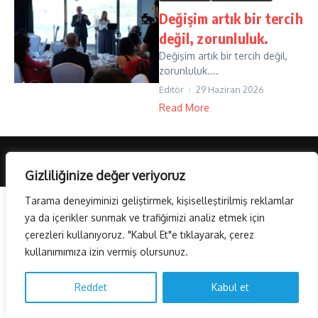
Değişim artık bir tercih
değil, zorunluluk.
Değişim artık bir tercih değil,
zorunluluk....
Editör
29 Haziran 2026
Read More
Copyright © 2026 AvrasyaHaber TV | Powered by
Haber Dergisi X
Gizliliğinize değer veriyoruz
Tarama deneyiminizi geliştirmek, kişiselleştirilmiş reklamlar
ya da içerikler sunmak ve trafiğimizi analiz etmek için
çerezleri kullanıyoruz. "Kabul Et"e tıklayarak, çerez
kullanımımıza izin vermiş olursunuz.
Reddet
Kabul et
Türkçe