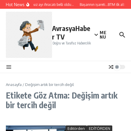
İçeriğe atla
Hot News
Temmuz ayı ihracatı belli oldu…
Başarının işareti…BTM ilk altı ay
AvrasyaHabe
ME
r TV
NU
Doğru ve Tarafsız Habercilik
Anasayfa
/
Değişim artık bir tercih değil
Etikete Göz Atma: Değişim artık
bir tercih değil
Editörden
EDİTÖRDEN